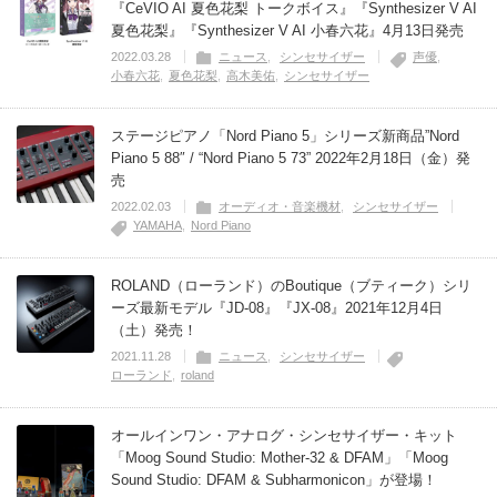
『CeVIO AI 夏色花梨 トークボイス』『Synthesizer V AI
夏色花梨』『Synthesizer V AI 小春六花』4月13日発売
2022.03.28
ニュース
シンセサイザー
声優
小春六花
夏色花梨
高木美佑
シンセサイザー
ステージピアノ「Nord Piano 5」シリーズ新商品”Nord
Piano 5 88″ / “Nord Piano 5 73” 2022年2月18日（金）発
売
2022.02.03
オーディオ・音楽機材
シンセサイザー
YAMAHA
Nord Piano
ROLAND（ローランド）のBoutique（ブティーク）シリ
ーズ最新モデル『JD-08』『JX-08』2021年12月4日
（土）発売！
2021.11.28
ニュース
シンセサイザー
ローランド
roland
オールインワン・アナログ・シンセサイザー・キット
「Moog Sound Studio: Mother-32 & DFAM」「Moog
Sound Studio: DFAM & Subharmonicon」が登場！