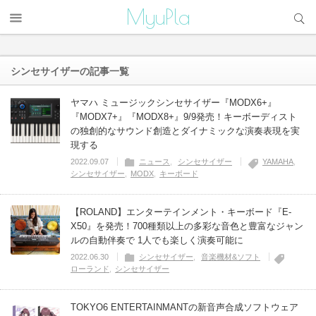
サイト内検索
MyuPla
シンセサイザー
の記事一覧
ヤマハ ミュージックシンセサイザー『MODX6+』
『MODX7+』『MODX8+』9/9発売！キーボーディスト
の独創的なサウンド創造とダイナミックな演奏表現を実
現する
2022.09.07
ニュース
シンセサイザー
YAMAHA
シンセサイザー
MODX
キーボード
【ROLAND】エンターテインメント・キーボード『E-
X50』を発売！700種類以上の多彩な音色と豊富なジャン
ルの自動伴奏で 1人でも楽しく演奏可能に
2022.06.30
シンセサイザー
音楽機材&ソフト
ローランド
シンセサイザー
TOKYO6 ENTERTAINMANTの新音声合成ソフトウェア