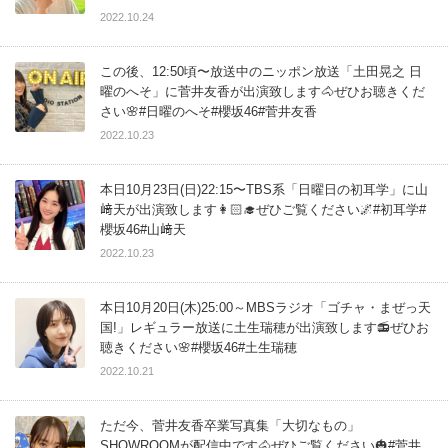
2022.10.24
この後、12:50頃〜放送中のニッポン放送「土田晃之 日
曜のへそ」に菅井友香が出演致します🐴ぜひお聴きくだ
さい🌸#日曜のへそ#櫻坂46#菅井友香
2022.10.23
本日10月23日(日)22:15〜TBS系「日曜日の初耳学」に山
﨑天が出演致します👩🏻‍🎓ぜひご覧ください🌌#初耳学#
櫻坂46#山﨑天
2022.10.23
本日10月20日(木)25:00～MBSラジオ「ゴチャ・まぜっ天
国!」レギュラー放送に土生瑞穂が出演致します📻ぜひお
聴きください🌸#櫻坂46#土生瑞穂
2022.10.21
ただ今、菅井友香卒業写真集「大切なもの」
SHOWROOMが配信中です🐴ぜひご覧ください🎃#菅井