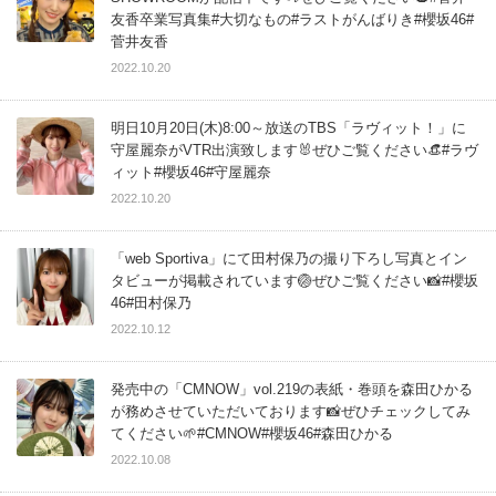
友香卒業写真集#大切なもの#ラストがんばりき#櫻坂46#
菅井友香
2022.10.20
明日10月20日(木)8:00～放送のTBS「ラヴィット！」に
守屋麗奈がVTR出演致します🐰ぜひご覧ください👒#ラヴ
ィット#櫻坂46#守屋麗奈
2022.10.20
「web Sportiva」にて田村保乃の撮り下ろし写真とイン
タビューが掲載されています🏐ぜひご覧ください📸#櫻坂
46#田村保乃
2022.10.12
発売中の「CMNOW」vol.219の表紙・巻頭を森田ひかる
が務めさせていただいております📸ぜひチェックしてみ
てください🌱#CMNOW#櫻坂46#森田ひかる
2022.10.08