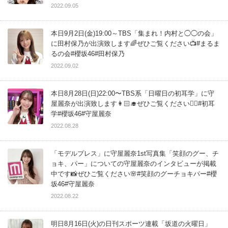
2022.09.05
本日9月2日(金)19:00～TBS「集まれ！内村と◯◯の会」
に田村保乃が出演致します🌈ぜひご覧ください📺#まるま
るの会#櫻坂46#田村保乃
2022.09.02
本日8月28日(日)22:00〜TBS系「日曜日の初耳学」に守
屋麗奈が出演致します👩🏻‍🎓ぜひご覧ください👂🏻#初耳
学#櫻坂46#守屋麗奈
2022.08.28
「モデルプレス」に守屋麗奈1st写真集「笑顔のグー、チ
ョキ、パー」についての守屋麗奈のインタビューが掲載
中です📸ぜひご覧ください🌸#笑顔のグーチョキパー#櫻
坂46#守屋麗奈
2022.08.22
明日8月16日(火)の日刊スポーツ連載「坂道の火曜日」