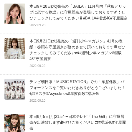
本日9月28日(水)発売の「BAILA」11月号内「秋服とリッ
プに恋する物語」に守屋麗奈が登場しております🍂💄ぜ
ひチェックしてみてください🍫#BAILA#櫻坂46#守屋麗奈
2022.09.28
本日9月21日(水)発売の「週刊少年マガジン」41号の表
紙・巻頭を守屋麗奈が務めさせて頂いております🍫ぜひ
チェックしてみてください📸#週刊少年マガジン#櫻坂
46#守屋麗奈
2022.09.22
テレビ朝日系「MUSIC STATION」での「摩擦係数」パ
フォーマンスをご覧いただきありがとうございました！
Ⓜ️#Mステ#Asyouknow#摩擦係数#櫻坂46
2022.09.10
本日9月5日(月)21:54〜日本テレビ「The Gift」に守屋麗
奈が出演致します🎁ぜひご覧ください📺#櫻坂46#守屋麗
奈