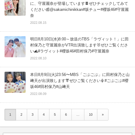
に、守屋麗奈が登場しています🍫ぜひチェックしてみて
ください📰@sakamichinikkan#坂チュー#櫻坂46#守屋麗
奈
2022.08.15
明日8月10日(水)8:00～放送のTBS「ラヴィット！」に田
村保乃と守屋麗奈がVTR出演致します🐰ぜひご覧くださ
い🌊#ラヴィット#櫻坂46#田村保乃#守屋麗奈
2022.08.10
本日8月9日(火)23:56〜MBS「ごぶごぶ」に田村保乃と山
﨑天が出演致します👘ぜひご覧ください🏮#ごぶごぶ#櫻
坂46#田村保乃#山﨑天
2022.08.09
1
2
3
4
5
6
…
10
»