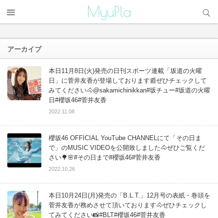
サイト内検索
MyuPla
アーカイブ
本日11月8日(火)発売の日刊スポーツ連載「坂道の火曜
日」に菅井友香が登場しております📰ぜひチェックして
みてください🐴@sakamichinikkan#坂チュー#坂道の火曜
日#櫻坂46#菅井友香
2022.11.08
櫻坂46 OFFICIAL YouTube CHANNELにて「その日ま
で」のMUSIC VIDEOを公開致しました🐴ぜひご覧くだ
さい🌳🌸#その日まで#櫻坂46#菅井友香
2022.10.26
本日10月24日(月)発売の「B.L.T.」12月号の表紙・巻頭を
菅井友香が務めさせて頂いております🐴ぜひチェックし
てみてください📸#BLT#櫻坂46#菅井友香