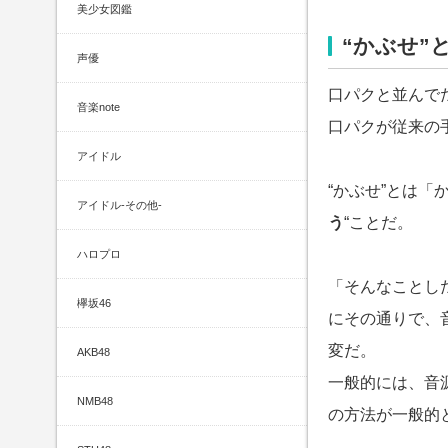
美少女図鑑
“かぶせ”
声優
口パクと並んで
音楽note
口パクが従来の
アイドル
“かぶせ”とは「
アイドル-その他-
う
“ことだ。
ハロプロ
「そんなことし
欅坂46
にその通りで、
変だ。
AKB48
一般的には、音
NMB48
の方法が一般的