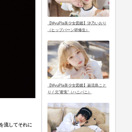
【MyuPla美少女図鑑】汐乃いおり
（ヒップバーン研修生）
【MyuPla美少女図鑑】巌流島こと
り / 元”蜜兎”（ハニバニ）
を流してそれに