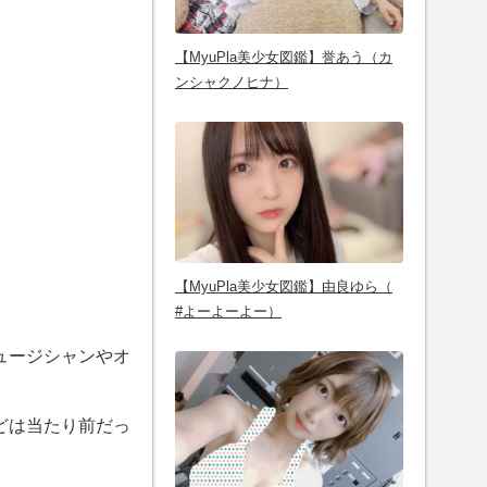
【MyuPla美少女図鑑】誉あう（カ
ンシャクノヒナ）
【MyuPla美少女図鑑】由良ゆら（
#よーよーよー）
ュージシャンやオ
どは当たり前だっ