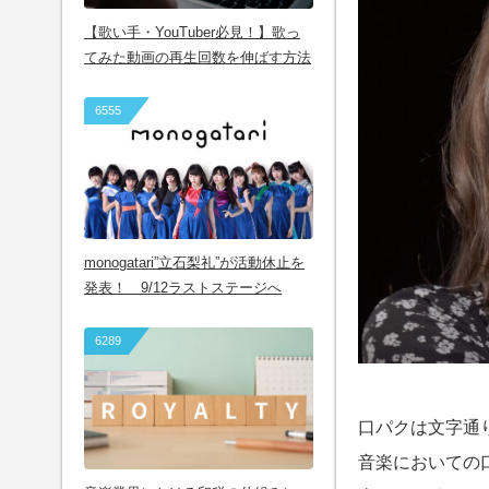
【歌い手・YouTuber必見！】歌っ
てみた動画の再生回数を伸ばす方法
6555
monogatari”立石梨礼”が活動休止を
発表！ 9/12ラストステージへ
6289
口パクは文字通
音楽においての