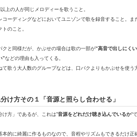
人以上の人が同じメロディーを歌うこと。
レコーディングなどにおいてユニゾンで歌を録音すること。ま
クトのこと。
パクと同様だが、かぶせの場合は歌の一部が
“高音で出しにくい
い”
などの理由も入ってくる。
ねて歌う大人数のグループなどは、口パクよりもかぶせを使う
見分け方その１「音源と照らし合わせる」
分け方」であるが、これは”
音源をどれだけ聴き込んでいるか
“
基本的に綺麗に作るものなので、音程やリズムもできるだけ正