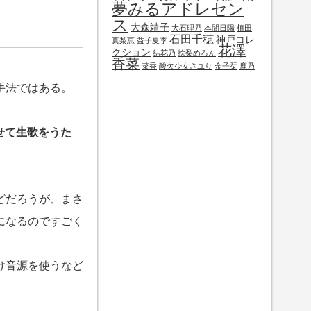
夢みるアドレセン
ス
大森靖子
大石理乃
本間日陽
植田
石田千穂
神戸コレ
真梨恵
益子夏季
花澤
クション
結花乃
絵梨めろん
香菜
菜香
酸欠少女さユり
金子栞
鹿乃
手法ではある。
せて生歌をうた
どだろうが、まさ
になるのですごく
け音源を使うなど