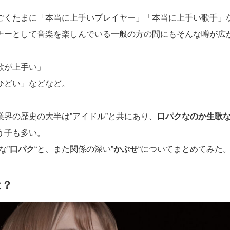
ごくたまに「本当に上手いプレイヤー」「本当に上手い歌手」
ナーとして音楽を楽しんでいる一般の方の間にもそんな噂が広
歌が上手い」
ひどい」などなど。
業界の歴史の大半は”アイドル”と共にあり、
口パクなのか生歌
う子も多い。
な”
口パク
“と、また関係の深い”
かぶせ
“についてまとめてみた
は？