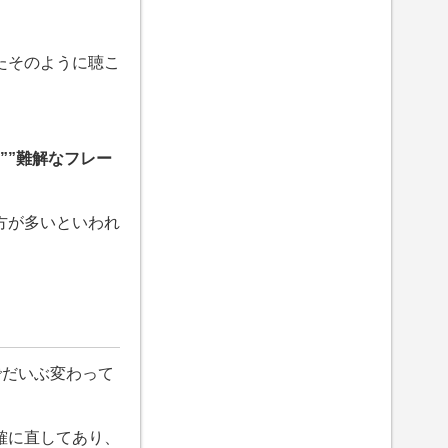
たそのように聴こ
””難解なフレー
方が多いといわれ
でだいぶ変わって
確に直してあり、