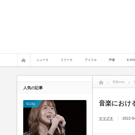
ニュース
リリース
アイドル
声優
K-PO
音楽note
人気の記事
音楽におけ
61161
ヤマグチ
2022-0