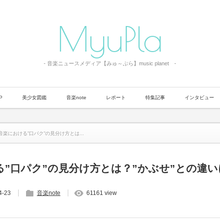
MyuPla
- 音楽ニュースメディア【みゅ～ぷら】music planet -
P
美少女図鑑
音楽note
レポート
特集記事
インタビュー
音楽における”口パク”の見分け方とは...
る”口パク”の見分け方とは？”かぶせ”との違
4-23
音楽note
61161 view