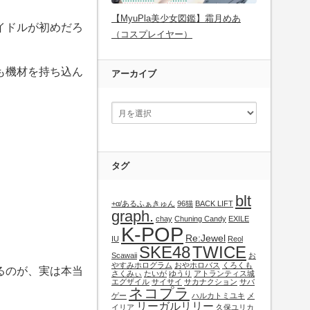
【MyuPla美少女図鑑】霜月めあ
イドルが初めだろ
（コスプレイヤー）
も機材を持ち込ん
アーカイブ
タグ
blt
+α/あるふぁきゅん
96猫
BACK LIFT
graph.
chay
Chuning Candy
EXILE
K-POP
Re:Jewel
IU
Reol
SKE48
TWICE
Scawaii
お
やすみホログラム
おやホロバス
くろくも
るのが、実は本当
さくみぃ
たいが
ゆうり
アトランティス城
エグザイル
サイサイ
サカナクション
サバ
ネコプラ
ゲー
ハルカトミユキ
メ
リーガルリリー
イリア
久保ユリカ