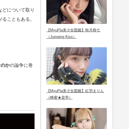
などについて取り
がることもある。
【MyuPla美少女図鑑】秋月柑七
（Jumping Kiss）
なのか
の論争に巻
。
【MyuPla美少女図鑑】紅羽まりん
（蜂蜜★皇帝）