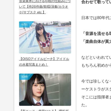
音楽業界における印税の仕組みにつ
合わせて歌って
いて【作詞/作曲/歌唱/演奏/カラオ
ケ/サブスク etc.】
日本では80年
6251
「音源を流せる
「楽曲自体が莫
などといわれて
【OISOアイドルビーチ】アイドル
の水着写真まとめ！
もちろん初めか
5399
今では珍しくな
ーケストラがス
そこには指揮者
た。