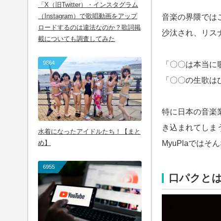
「X（旧Twitter）・インスタグラム
（Instagram）で歌唱動画をアップ
音楽の界隈では
ロードするのは違法なのか？歌詞掲
沙汰され、リス
載についても調査してみた
9864
「〇〇は本当に
「〇〇の生歌は
特に日本の音楽
き込まれてしま
水着になったアイドルたち！【まと
め】
MyuPlaではそん
6955
口パクと