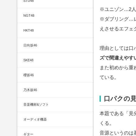
STU48
※ユニゾン…2
NGT48
※ダブリング…
えさせるエフェ
HKT48
日向坂46
理由としては口
ズで間違えやす
SKE48
また初めから重
櫻坂46
ている。
乃木坂46
口パクの
音楽機材&ソフト
本題である「見
オーディオ機器
くる。
音源というのは
ギター