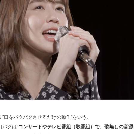
り”口をパクパクさせるだけの動作”をいう。
口パクは”
コンサートやテレビ番組（歌番組）で、歌無しの音源