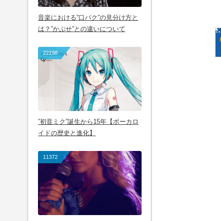
音楽における”口パク”の見分け方と
は？”かぶせ”との違いについて
22198
”初音ミク”誕生から15年【ボーカロ
イドの歴史と進化】
11372