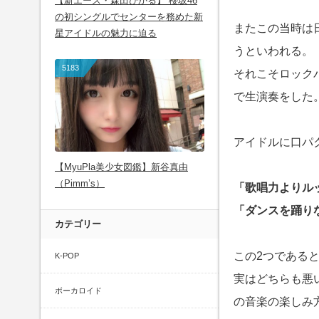
【新エース・森田ひかる】 櫻坂46
の初シングルでセンターを務めた新
またこの当時は
星アイドルの魅力に迫る
うといわれる。
5183
それこそロック
で生演奏をした
アイドルに口パ
【MyuPla美少女図鑑】新谷真由
（Pimm’s）
「歌唱力よりル
「ダンスを踊り
カテゴリー
この2つである
K-POP
実はどちらも悪
ボーカロイド
の音楽の楽しみ