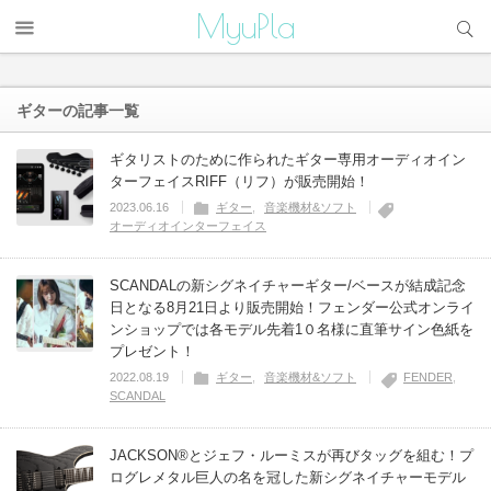
サイト内検索
MyuPla
ギター
の記事一覧
ギタリストのために作られたギター専用オーディオイン
ターフェイスRIFF（リフ）が販売開始！
2023.06.16
ギター
音楽機材&ソフト
オーディオインターフェイス
SCANDALの新シグネイチャーギター/ベースが結成記念
日となる8月21日より販売開始！フェンダー公式オンライ
ンショップでは各モデル先着1０名様に直筆サイン色紙を
プレゼント！
2022.08.19
ギター
音楽機材&ソフト
FENDER
SCANDAL
JACKSON®とジェフ・ルーミスが再びタッグを組む！プ
ログレメタル巨人の名を冠した新シグネイチャーモデル