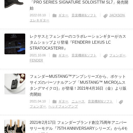
「PRO SERIES SIGNATURE SOLOISTTM SL7」発売開
始
2022.03.10
ギター
音楽機材&ソフト
JACKSON
エレキギター
レクサスとフェンダーのコラボレーションギターがカス
タムショップより登場『FENDER® LEXUS LC
STRATOCASTER®』
2021.10.06
ギター
音楽機材&ソフト
フェンダー
FENDER
フェンダーMUSTANG™アンプシリーズから、ポケット
サイズのパーソナルアンプ「MUSTANG™ MICRO(ムス
タングマイクロ)」が登場！2021年4月16日（金）より販
売開始
2021.04.10
ギター
ニュース
音楽機材&ソフト
フェンダー
ヘッドフォンアンプ
2021年2月17日 フェンダーブランド創立75周年アニバー
サリーモデル『75TH ANNIVERSARYシリーズ』から4モ