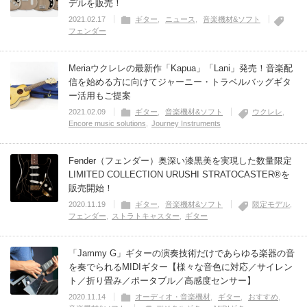
デルを販売！
2021.02.17
ギター
ニュース
音楽機材&ソフト
フェンダー
Meriaウクレレの最新作「Kapua」「Lani」発売！音楽配
信を始める方に向けてジャーニー・トラベルバッグギタ
ー活用もご提案
2021.02.09
ギター
音楽機材&ソフト
ウクレレ
Encore music solutions
Journey Instruments
Fender（フェンダー）奥深い漆黒美を実現した数量限定
LIMITED COLLECTION URUSHI STRATOCASTER®を
販売開始！
2020.11.19
ギター
音楽機材&ソフト
限定モデル
フェンダー
ストラトキャスター
ギター
「Jammy G」ギターの演奏技術だけであらゆる楽器の音
を奏でられるMIDIギター【様々な音色に対応／サイレン
ト／折り畳み／ポータブル／高感度センサー】
2020.11.14
オーディオ・音楽機材
ギター
おすすめ