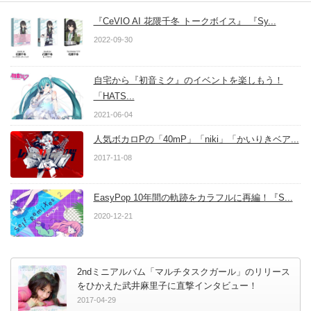
『CeVIO AI 花隈千冬 トークボイス』 『Sy...
2022-09-30
自宅から『初音ミク』のイベントを楽しもう！
「HATS...
2021-06-04
人気ボカロPの「40mP」「niki」「かいりきベア...
2017-11-08
EasyPop 10年間の軌跡をカラフルに再編！『S...
2020-12-21
2ndミニアルバム「マルチタスクガール」のリリース
をひかえた武井麻里子に直撃インタビュー！
2017-04-29