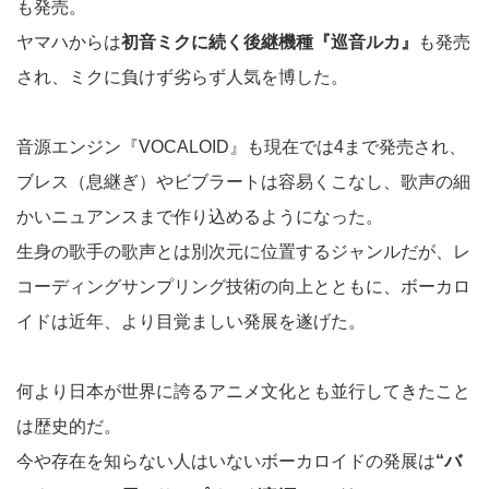
も発売。
ヤマハからは
初音ミクに続く後継機種『巡音ルカ』
も発売
され、ミクに負けず劣らず人気を博した。
音源エンジン『VOCALOID』も現在では4まで発売され、
ブレス（息継ぎ）やビブラートは容易くこなし、歌声の細
かいニュアンスまで作り込めるようになった。
生身の歌手の歌声とは別次元に位置するジャンルだが、レ
コーディングサンプリング技術の向上とともに、ボーカロ
イドは近年、より目覚ましい発展を遂げた。
何より日本が世界に誇るアニメ文化とも並行してきたこと
は歴史的だ。
今や存在を知らない人はいないボーカロイドの発展は
“バ