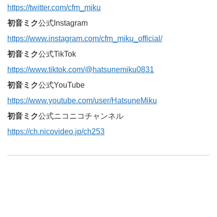
https://twitter.com/cfm_miku
初音ミク
公式Instagram
https://www.instagram.com/cfm_miku_official/
初音ミク
公式TikTok
https://www.tiktok.com/@hatsunemiku0831
初音ミク
公式YouTube
https://www.youtube.com/user/HatsuneMiku
初音ミク
公式ニコニコチャンネル
https://ch.nicovideo.jp/ch253