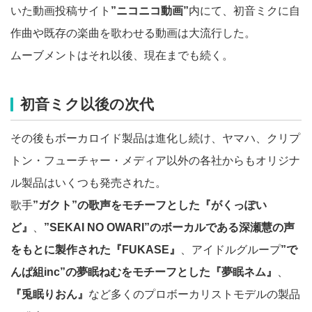
いた動画投稿サイト
”ニコニコ動画”
内にて、初音ミクに自
作曲や既存の楽曲を歌わせる動画は大流行した。
ムーブメントはそれ以後、現在までも続く。
初音ミク以後の次代
その後もボーカロイド製品は進化し続け、ヤマハ、クリプ
トン・フューチャー・メディア以外の各社からもオリジナ
ル製品はいくつも発売された。
歌手
”ガクト”の歌声をモチーフとした『がくっぽい
ど』
、
”SEKAI NO OWARI”のボーカルである深瀬慧の声
をもとに製作された『FUKASE』
、アイドルグループ
”で
んぱ組inc”の夢眠ねむをモチーフとした『夢眠ネム』
、
『兎眠りおん』
など多くのプロボーカリストモデルの製品