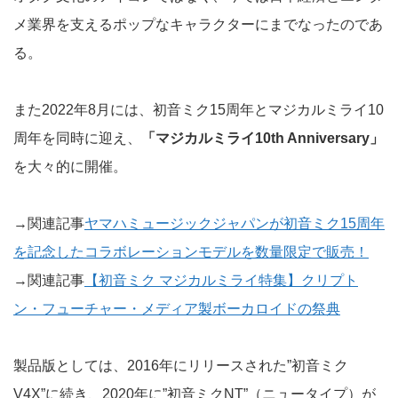
メ業界を支えるポップなキャラクターにまでなったのであ
る。
また2022年8月には、初音ミク15周年とマジカルミライ10
周年を同時に迎え、
「マジカルミライ10th Anniversary」
を大々的に開催。
→関連記事
ヤマハミュージックジャパンが初音ミク15周年
を記念したコラボレーションモデルを数量限定で販売！
→関連記事
【初音ミク マジカルミライ特集】クリプト
ン・フューチャー・メディア製ボーカロイドの祭典
製品版としては、2016年にリリースされた”初音ミク
V4X”に続き、2020年に”初音ミクNT”（ニュータイプ）が