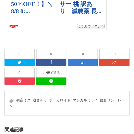
0
0
0
0
Twitter
Facebook
はてなブッ
0
LINEで送る
Pocket
LINEで送る
初音ミク
巡音ルカ
ボーカロイド
マジカルミライ
鏡音リン・レ
ン
関連記事