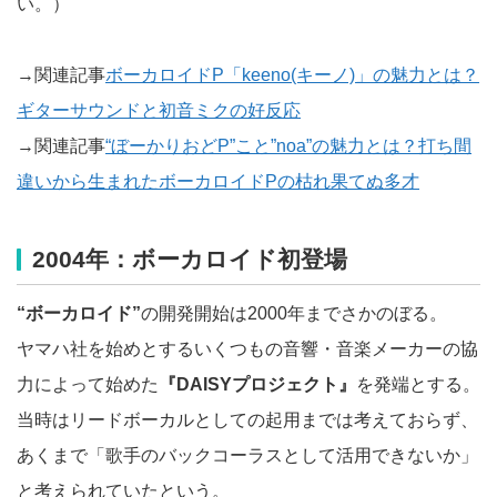
い。）
→関連記事
ボーカロイドP「keeno(キーノ)」の魅力とは？
ギターサウンドと初音ミクの好反応
→関連記事
“ぼーかりおどP”こと”noa”の魅力とは？打ち間
違いから生まれたボーカロイドPの枯れ果てぬ多才
2004年：ボーカロイド初登場
“ボーカロイド”
の開発開始は2000年までさかのぼる。
ヤマハ社を始めとするいくつもの音響・音楽メーカーの協
力によって始めた
『DAISYプロジェクト』
を発端とする。
当時はリードボーカルとしての起用までは考えておらず、
あくまで「歌手のバックコーラスとして活用できないか」
と考えられていたという。