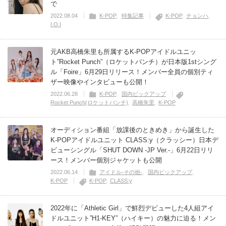
で
2022.08.04
K-POP
特集記事
K-POP
チョンハ
I.O.I
元AKB高橋朱里も所属するK-POPアイドルユニッ
ト”Rocket Punch”（ロケットパンチ）が日本版1stシング
ル「Foire」6月29日リリース！メンバー全員の個別ティ
ザー映像やインタビューも公開！
2022.06.28
K-POP
国内ピックアップ
Rocket Punch(ロケットパンチ)
高橋朱里
K-POP
オーディション番組「放課後のときめき」から誕生した
K-POPアイドルユニット CLASS:y（クラッシー）日本デ
ビューシングル「SHUT DOWN -JP Ver.-」6月22日リリ
ース！メンバー個別ジャケットも公開
2022.06.14
アイドル-その他-
国内ピックアップ
K-POP
K-POP
CLASS:y
2022年に「Athletic Girl」で鮮烈デビューした4人組アイ
ドルユニット”H1-KEY”（ハイキー）の魅力に迫る！メン