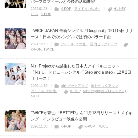
バープロフィールと今後の活動展望
2022.01.28
K-POP
アイドル-その他-
H1-KEY
GLG
K-POP
TWICE JAPAN 最新シングル「Doughnut」12月15日リリ
ース！日本でのシングルでは初のバラード曲
2021.12.13
アイドル-その他-
国内ピックアップ
K-POP
TWICE
Nizi Projectから誕生した日本人アイドルユニット
「NiziU」デビューシングル「Step and a step」12月2日
リリース！
2020.11.30
国内ピックアップ
国外ピックアップ
アイドル-その他-
K-POP
Nizi Project(虹プロジェクト)
NiziU
TWICEが新曲「BETTER」を11月18日リリース！メイキ
ング・インタビュー映像を公開
2020.11.03
K-POP
K-POP
TWICE