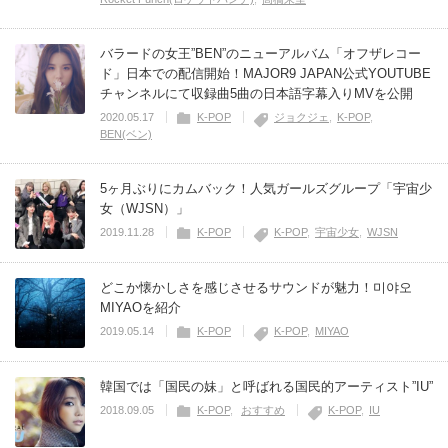
バラードの女王”BEN”のニューアルバム「オフザレコー
ド」日本での配信開始！MAJOR9 JAPAN公式YOUTUBE
チャンネルにて収録曲5曲の日本語字幕入りMVを公開
2020.05.17
K-POP
ジョクジェ
K-POP
BEN(ベン)
5ヶ月ぶりにカムバック！人気ガールズグループ「宇宙少
女（WJSN）」
2019.11.28
K-POP
K-POP
宇宙少女
WJSN
どこか懐かしさを感じさせるサウンドが魅力！미야오
MIYAOを紹介
2019.05.14
K-POP
K-POP
MIYAO
韓国では「国民の妹」と呼ばれる国民的アーティスト”IU”
2018.09.05
K-POP
おすすめ
K-POP
IU