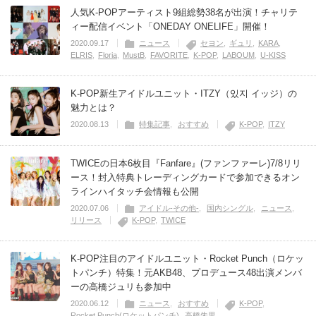
人気K-POPアーティスト9組総勢38名が出演！チャリテ
ィー配信イベント「ONEDAY ONELIFE」開催！
2020.09.17
ニュース
セヨン
ギュリ
KARA
ELRIS
Floria
MustB
FAVORITE
K-POP
LABOUM
U-KISS
K-POP新生アイドルユニット・ITZY（있지 イッジ）の
魅力とは？
2020.08.13
特集記事
おすすめ
K-POP
ITZY
TWICEの日本6枚目『Fanfare』(ファンファーレ)7/8リリ
ース！封入特典トレーディングカードで参加できるオン
ラインハイタッチ会情報も公開
2020.07.06
アイドル-その他-
国内シングル
ニュース
リリース
K-POP
TWICE
K-POP注目のアイドルユニット・Rocket Punch（ロケッ
トパンチ）特集！元AKB48、プロデュース48出演メンバ
ーの高橋ジュリも参加中
2020.06.12
ニュース
おすすめ
K-POP
Rocket Punch(ロケットパンチ)
高橋朱里