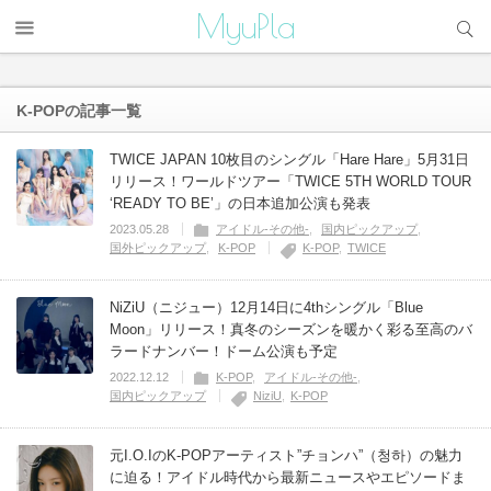
サイト内検索
MyuPla
K-POP
の記事一覧
TWICE JAPAN 10枚目のシングル「Hare Hare」5月31日
リリース！ワールドツアー「TWICE 5TH WORLD TOUR
‘READY TO BE’」の日本追加公演も発表
2023.05.28
アイドル-その他-
国内ピックアップ
国外ピックアップ
K-POP
K-POP
TWICE
NiZiU（ニジュー）12月14日に4thシングル「Blue
Moon」リリース！真冬のシーズンを暖かく彩る至高のバ
ラードナンバー！ドーム公演も予定
2022.12.12
K-POP
アイドル-その他-
国内ピックアップ
NiziU
K-POP
元I.O.IのK-POPアーティスト”チョンハ”（청하）の魅力
に迫る！アイドル時代から最新ニュースやエピソードま