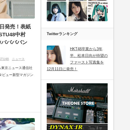
」4月4日発売！表紙
Twitterランキング
TU48中村
#ババババン
-
HKT48卒業から3年
半、松本日向が待望の
STU48
ニュース
ファースト写真集を
する東京ニュース通信社
12月11日に発売！
タビュー新型マガジン