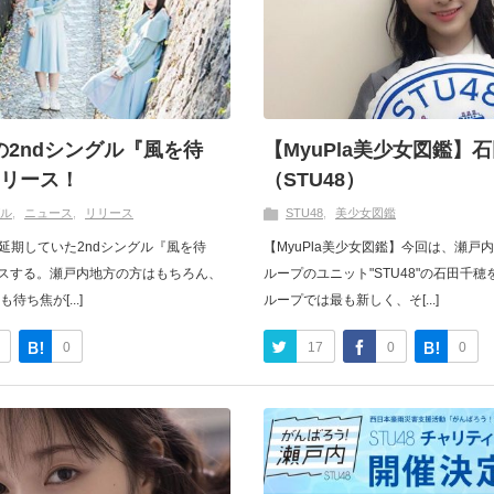
望の2ndシングル『風を待
【MyuPla美少女図鑑】
リリース！
（STU48）
ル
ニュース
リリース
STU48
美少女図鑑
より延期していた2ndシングル『風を待
【MyuPla美少女図鑑】今回は、瀬戸
ースする。瀬戸内地方の方はもちろん、
ループのユニット"STU48"の石田千
ち焦が[...]
ループでは最も新しく、そ[...]
0
17
0
0