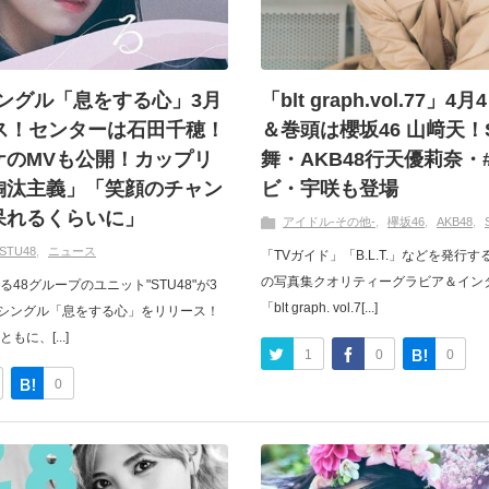
新シングル「息をする心」3月
「blt graph.vol.77
ース！センターは石田千穂！
＆巻頭は櫻坂46 山﨑天！S
ケのMVも公開！カップリ
舞・AKB48行天優莉奈・
淘汰主義」「笑顔のチャン
ビ・宇咲も登場
呆れるくらいに」
アイドル-その他-
欅坂46
AKB48
STU48
ニュース
「TVガイド」「B.L.T.」などを発行
の写真集クオリティーグラビア＆イン
48グループのユニット"STU48"が3
「blt graph. vol.7[...]
のシングル「息をする心」をリリース！
に、[...]
1
0
0
0