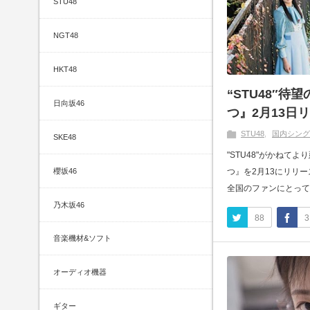
STU48
NGT48
HKT48
“STU48″待
日向坂46
つ』2月13日
STU48
国内シング
SKE48
"STU48"がかねて
櫻坂46
つ』を2月13にリリ
全国のファンにとっても待
乃木坂46
88
3
音楽機材&ソフト
オーディオ機器
ギター