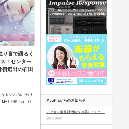
「独り言で語るく
ース！センター
は初選出の石田
枚目となるシングル「独り
MyuPlaからのお知らせ
。MVも公開され、作
アクセス数集計機能を改善しました。
2018-06-06