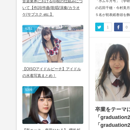
音楽業界における印税の仕組みにつ
「ボム６月号」（学研
いて【作詞/作曲/歌唱/演奏/カラオ
の石田千穂・今村美月
ケ/サブスク etc.】
５名が初表紙巻頭を飾った
1
0
6251
【OISOアイドルビーチ】アイドル
の水着写真まとめ！
5399
卒業をテーマ
「graduati
「graduatio