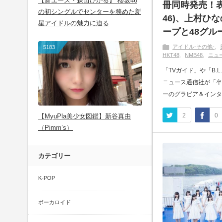
【新エース・森田ひかる】 櫻坂46
冊同時発売！
の初シングルでセンターを務めた新
46)、上村ひな
星アイドルの魅力に迫る
ープと48グ
アイドル-その他-
5183
HKT48
NMB48
ニュ
「TVガイド」や「B.
ニュース通信社が「卒
ーのグラビア＆インタビュ
2
0
【MyuPla美少女図鑑】新谷真由
（Pimm’s）
カテゴリー
K-POP
ボーカロイド