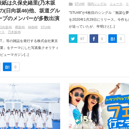
表紙は久保史緒里(乃木坂
STU48
国内シングル
ニュース
リ
の(日向坂46)他、坂道グル
"STU48"が4枚目のシングル「無謀
ループのメンバーが多数出演
を2020年1月29日にリリース。今作
が迫っていたが、年明けと[...]
日向坂46
欅坂46
AKB48
STU48
ース
乃木坂46
87
0
0
L.T.」等の雑誌を発行する株式会社東京
業」をテーマにした写真集クオリティ
ーマガジン[...]
0