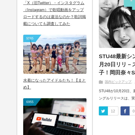
「X（旧Twitter）・インスタグラム
（Instagram）で歌唱動画をアップ
ロードするのは違法なのか？歌詞掲
載についても調査してみた
9865
STU48最新
月20日リリ－
子！岡田奈々S
水着になったアイドルたち！【まと
国内ピックアップ
め】
STU48が10月20
ングルリリースは、実に
6955
12
0