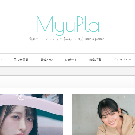
MyuPla
- 音楽ニュースメディア【みゅ～ぷら】music planet -
P
美少女図鑑
音楽note
レポート
特集記事
インタビュー