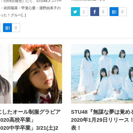
：5月9日発売）にて、STU48メンバー
・岩田陽菜・甲斐心愛・瀧野由美子の
1
0
0
！グルー[...]
0
にしたオール制服グラビア
STU48『無謀な夢は覚
on2020高校卒業」
2020年1月29日リリー
n2020中学卒業」3/21(土)2
表！