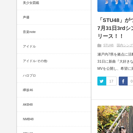
美少女図鑑
声優
「STU48」
7月31日3r
音楽note
リース！！
STU48
国内シング
アイドル
瀬戸内7県を拠点に活動
アイドル-その他-
31日に新曲『大好き
MVを公開し、希望に満ち溢
ハロプロ
17
0
欅坂46
AKB48
NMB48