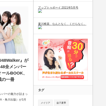
アップトゥボーイ 2021年5月号
夏川椎菜、なんとなく、くだらなく。
48Walker』が
U48全メンバー
ールBOOK、
載の一冊
タグ
メンバーの魅力が詰まっ
AWA・角川出版）が3月
メイリア
益子夏季