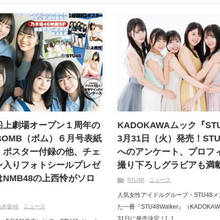
船上劇場オープン１周年の
KADOKAWAムック『STU
がBOMB（ボム）６月号表紙
3月31日（火）発売！ST
！ポスター付録の他、チェ
へのアンケート、プロフィ
ン入りフォトシールプレゼ
撮り下ろしグラビアも満
NMB48の上西怜がソロ
STU48
ニュース
人気女性アイドルグループ・STU48
乃木坂46
ニュース
た一冊『STU48Walker』（KADOK
31日に発売決定！[...]