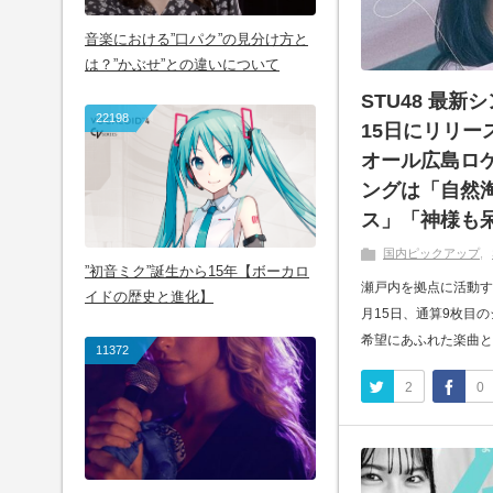
音楽における”口パク”の見分け方と
は？”かぶせ”との違いについて
STU48 最
22198
15日にリリ
オール広島ロ
ングは「自然
ス」「神様も
国内ピックアップ
”初音ミク”誕生から15年【ボーカロ
瀬戸内を拠点に活動する
イドの歴史と進化】
月15日、通算9枚目
希望にあふれた楽曲ととも
11372
2
0