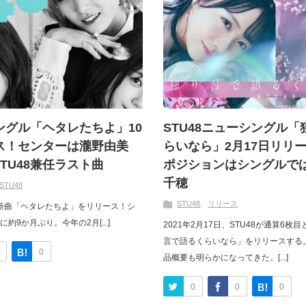
シングル「ヘタレたちよ」10
STU48ニューシングル
ス！センターは瀧野由美
らいなら」2月17日リリ
TU48兼任ラスト曲
ポジションはシングルで
千穂
STU48
STU48
リリース
日、新曲「ヘタレたちよ」をリリース！シ
約9か月ぶり。今年の2月[...]
2021年2月17日、STU48が通算6
言で語るくらいなら」をリリースする
0
品概要も明らかになってきた。[...]
0
0
0