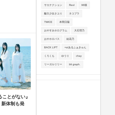
サカナクション
Reol
96猫
酸欠少女さユり
ネコプラ
TWICE
本間日陽
おやすみホログラム
大石理乃
おやホロバス
結花乃
BACK LIFT
+α/あるふぁきゅん
くろくも
ゆうり
chay
リーガルリリー
blt graph.
めることがない』
ス！新体制も発