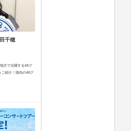
石田千穂
内地方で活躍する48グ
穂をご紹介！国内の48グ