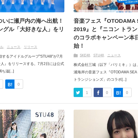
がついに瀬戸内の海へ出航！
音楽フェス『OTODAMA S
dシングル「大好きな人」をリ
2019』と『ニコン トラ
のコラボキャンペーン本
始！
ル
ニュース
リリース
SKE48
STU48
ニュース
するアイドルグループ"STU48"が7月
な人』をリリースする。7月2日には公式
株式会社三城（以下「パリミキ」）は
[...]
浦海岸の音楽フェス『OTODAMA SEA
トランジションズ」のコラボ[...]
0
1
0
0