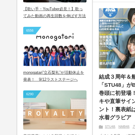
【歌い手・YouTuber必見！】歌っ
てみた動画の再生回数を伸ばす方法
6556
monogatari”立石梨礼”が活動休止を
結成３周年＆
発表！ 9/12ラストステージへ
「STU48」
巻頭に初登場
6290
キや直筆サイ
ント！裏表紙は
水着グラビア
STU48
NMB48