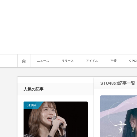
ニュース
リリース
アイドル
声優
K-PO
STU48
の記事一覧
人気の記事
61164