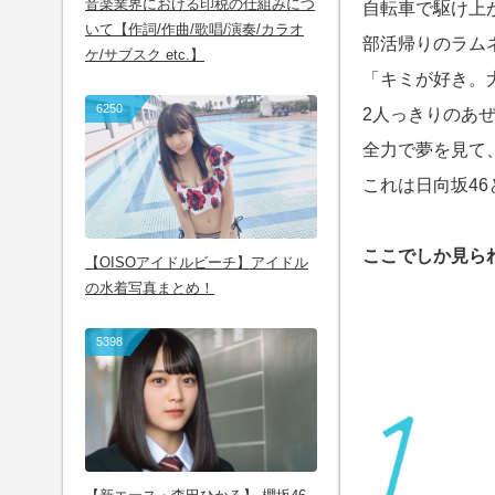
音楽業界における印税の仕組みにつ
自転車で駆け上
いて【作詞/作曲/歌唱/演奏/カラオ
部活帰りのラム
ケ/サブスク etc.】
「キミが好き。
6250
2人っきりのあ
全力で夢を見て
これは日向坂4
ここでしか見ら
【OISOアイドルビーチ】アイドル
の水着写真まとめ！
5398