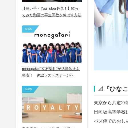
【歌い手・YouTuber必見！】歌っ
てみた動画の再生回数を伸ばす方法
6555
monogatari”立石梨礼”が活動休止を
発表！ 9/12ラストステージへ
⊿『ひな
6289
東京から片道2
日向坂高等学校
バス停でのおし