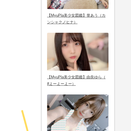
【MyuPla美少女図鑑】誉あう（カ
ンシャクノヒナ）
【MyuPla美少女図鑑】由良ゆら（
#よーよーよー）