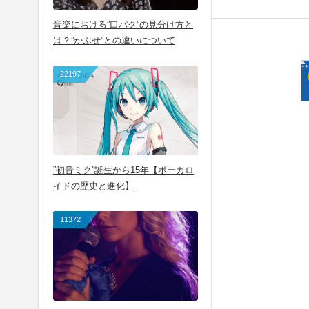
音楽における”口パク”の見分け方と
は？”かぶせ”との違いについて
22197
”初音ミク”誕生から15年【ボーカロ
イドの歴史と進化】
11372