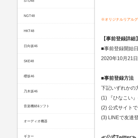
STU48
NGT48
※オリジナルリアルグ
HKT48
【事前登録詳細
日向坂46
■事前登録開始
2020年10月21
SKE48
櫻坂46
■事前登録方法
下記いずれかの
乃木坂46
(1) 『ひなこい』
音楽機材&ソフト
(2) 公式サイ
(3) LINEで友達
オーディオ機器
ギター
≪公式Twitter≫