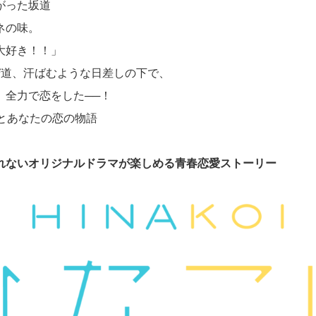
がった坂道
ネの味。
大好き！！」
ぜ道、汗ばむような日差しの下で、
、全力で恋をした──！
6とあなたの恋の物語
れないオリジナルドラマが楽しめる青春恋愛ストーリー