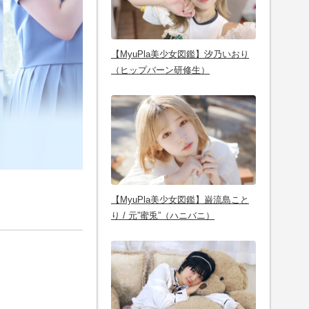
【MyuPla美少女図鑑】汐乃いおり
（ヒップバーン研修生）
【MyuPla美少女図鑑】巌流島こと
り / 元”蜜兎”（ハニバニ）