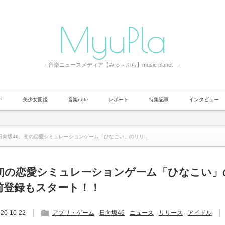
MyuPla
- 音楽ニュースメディア【みゅ～ぷら】music planet -
P
美少女図鑑
音楽note
レポート
特集記事
インタビュー
日向坂46、初の恋愛シミュレーションゲーム「ひなこい」のリリ...
、初の恋愛シミュレーションゲーム「ひなこい」
前登録もスタート！！
20-10-22
アプリ・ゲーム
日向坂46
ニュース
リリース
アイドル