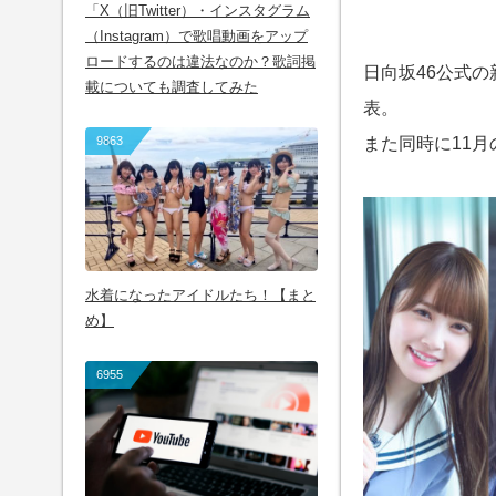
「X（旧Twitter）・インスタグラム
（Instagram）で歌唱動画をアップ
ロードするのは違法なのか？歌詞掲
日向坂46公式
載についても調査してみた
表。
9863
また同時に11
水着になったアイドルたち！【まと
め】
6955