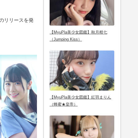
」のリリースを発
【MyuPla美少女図鑑】秋月柑七
（Jumping Kiss）
【MyuPla美少女図鑑】紅羽まりん
（蜂蜜★皇帝）