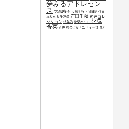
夢みるアドレセン
ス
大森靖子
大石理乃
本間日陽
植田
石田千穂
神戸コレ
真梨恵
益子夏季
花澤
クション
結花乃
絵梨めろん
香菜
菜香
酸欠少女さユり
金子栞
鹿乃