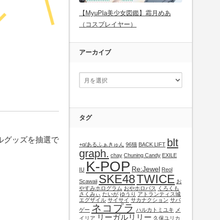
【MyuPla美少女図鑑】霜月めあ
（コスプレイヤー）
アーカイブ
タグ
ルグッズを抽選で
blt
+α/あるふぁきゅん
96猫
BACK LIFT
graph.
chay
Chuning Candy
EXILE
K-POP
Re:Jewel
IU
Reol
SKE48
TWICE
Scawaii
お
やすみホログラム
おやホロバス
くろくも
さくみぃ
たいが
ゆうり
アトランティス城
エグザイル
サイサイ
サカナクション
サバ
ネコプラ
ゲー
ハルカトミユキ
メ
リーガルリリー
イリア
久保ユリカ