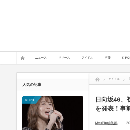
ニュース
リリース
アイドル
声優
K-PO
アイドル
人気の記事
日向坂46
61154
を発表！事
MyuPla編集部
20