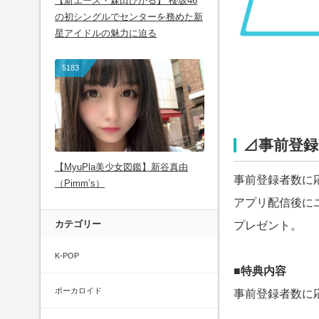
【新エース・森田ひかる】 櫻坂46
の初シングルでセンターを務めた新
星アイドルの魅力に迫る
5183
⊿事前登
【MyuPla美少女図鑑】新谷真由
事前登録者数に
（Pimm’s）
アプリ配信後に
カテゴリー
プレゼント。
K-POP
■特典内容
ボーカロイド
事前登録者数に