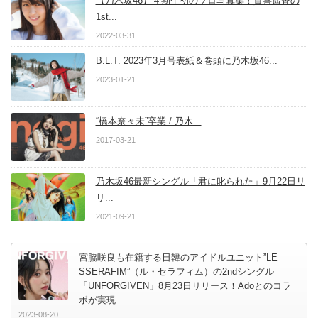
【乃木坂46】４期生初のソロ写真集！賀喜遥香の
1st...
2022-03-31
B.L.T. 2023年3月号表紙＆巻頭に乃木坂46...
2023-01-21
“橋本奈々未”卒業 / 乃木...
2017-03-21
乃木坂46最新シングル「君に叱られた」9月22日リ
リ...
2021-09-21
宮脇咲良も在籍する日韓のアイドルユニット”LE
SSERAFIM”（ル・セラフィム）の2ndシングル
「UNFORGIVEN」8月23日リリース！Adoとのコラ
ボが実現
2023-08-20