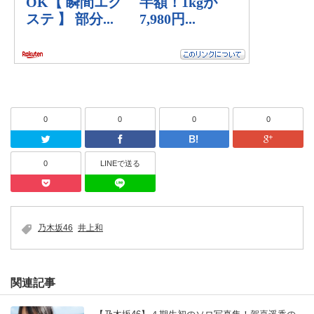
0
0
0
0
Twitter
Facebook
はてなブッ
0
LINEで送る
Pocket
LINEで送る
乃木坂46
井上和
関連記事