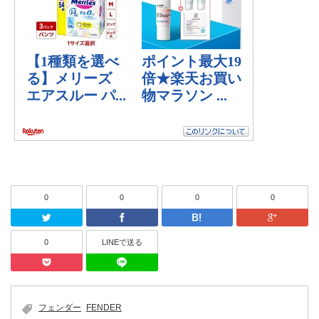
0
0
0
0
Twitter
Facebook
はてなブッ
0
LINEで送る
Pocket
LINEで送る
フェンダー
FENDER