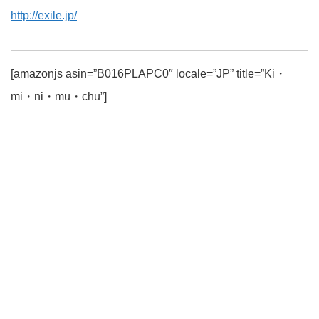
http://exile.jp/
[amazonjs asin=”B016PLAPC0″ locale=”JP” title=”Ki・
mi・ni・mu・chu”]