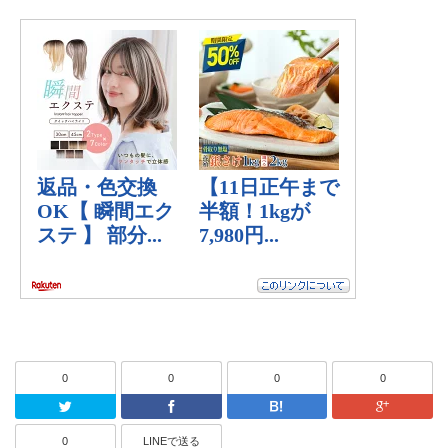
0
0
0
0
Twitter
Facebook
はてなブッ
0
LINEで送る