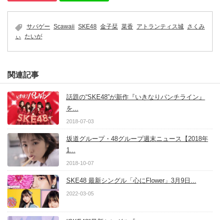
サバゲー
Scawaii
SKE48
金子栞
菜香
アトランティス城
さくみ
ぃ
たいが
関連記事
話題の“SKE48”が新作『いきなりパンチライン』
を...
2018-07-03
坂道グループ・48グループ週末ニュース【2018年
1...
2018-10-07
SKE48 最新シングル「心にFlower」3月9日...
2022-03-05