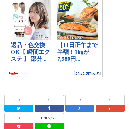
0
0
0
0
Twitter
Facebook
はてなブッ
0
LINEで送る
Pocket
LINEで送る