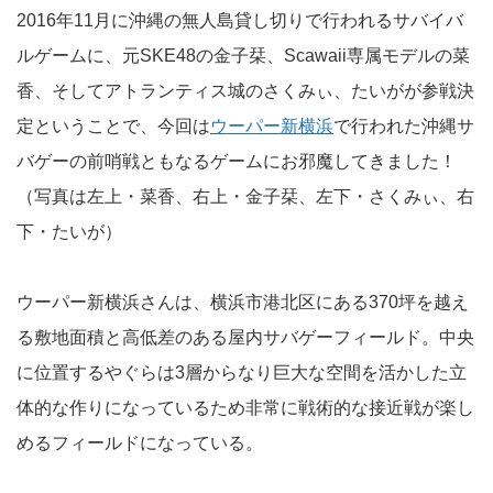
2016年11月に沖縄の無人島貸し切りで行われるサバイバ
ルゲームに、元SKE48の金子栞、Scawaii専属モデルの菜
香、そしてアトランティス城のさくみぃ、たいがが参戦決
定ということで、今回は
ウーパー新横浜
で行われた沖縄サ
バゲーの前哨戦ともなるゲームにお邪魔してきました！
（写真は左上・菜香、右上・金子栞、左下・さくみぃ、右
下・たいが）
ウーパー新横浜さんは、横浜市港北区にある370坪を越え
る敷地面積と高低差のある屋内サバゲーフィールド。中央
に位置するやぐらは3層からなり巨大な空間を活かした立
体的な作りになっているため非常に戦術的な接近戦が楽し
めるフィールドになっている。