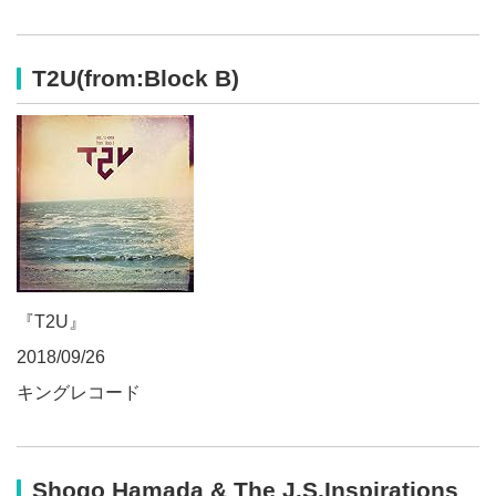
T2U(from:Block B)
『T2U』
2018/09/26
キングレコード
Shogo Hamada & The J.S.Inspirations