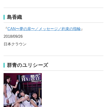
島香織
『
CAN〜夢の扉〜／メッセージ／約束の指輪
』
2018/09/26
日本クラウン
群青のユリシーズ