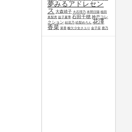
夢みるアドレセン
ス
大森靖子
大石理乃
本間日陽
植田
石田千穂
神戸コレ
真梨恵
益子夏季
花澤
クション
結花乃
絵梨めろん
香菜
菜香
酸欠少女さユり
金子栞
鹿乃