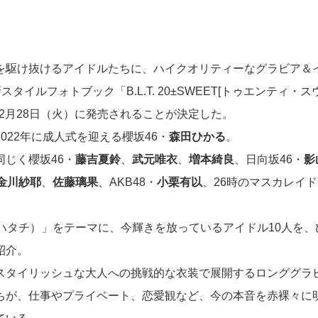
を駆け抜けるアイドルたちに、ハイクオリティーなグラビア＆
スタイルフォトブック「B.L.T. 20±SWEET[トゥエンティ・スウ
が12月28日（火）に発売されることが決定した。
022年に成人式を迎える櫻坂46・
森田ひかる
。
同じく櫻坂46・
藤吉夏鈴
、
武元唯衣
、
増本綺良
、日向坂46・
影
金川紗耶
、
佐藤璃果
、AKB48・
小栗有以
、26時のマスカレイ
（ハタチ）」をテーマに、今輝きを放っているアイドル10人を、
紹介。
スタイリッシュな大人への挑戦的な衣装で展開するロンググラ
ちが、仕事やプライベート、恋愛観など、今の本音を赤裸々に