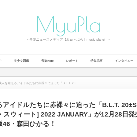
MyuPla
- 音楽ニュースメディア【みゅ～ぷら】music planet -
P
美少女図鑑
音楽note
レポート
特集記事
インタビュー
成人を迎えるアイドルたちに赤裸々に迫った「B.L.T. 20...
イドルたちに赤裸々に迫った「B.L.T. 20±SW
スウィート] 2022 JANUARY」が12月28日
坂46・森田ひかる！