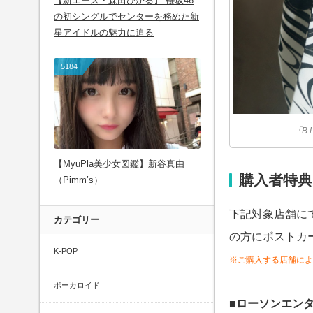
【新エース・森田ひかる】 櫻坂46
の初シングルでセンターを務めた新
星アイドルの魅力に迫る
5184
「B.
【MyuPla美少女図鑑】新谷真由
購入者特典
（Pimm’s）
下記対象店舗にて「B
カテゴリー
の方にポストカ
K-POP
※ご購入する店舗によ
ボーカロイド
■ローソンエン