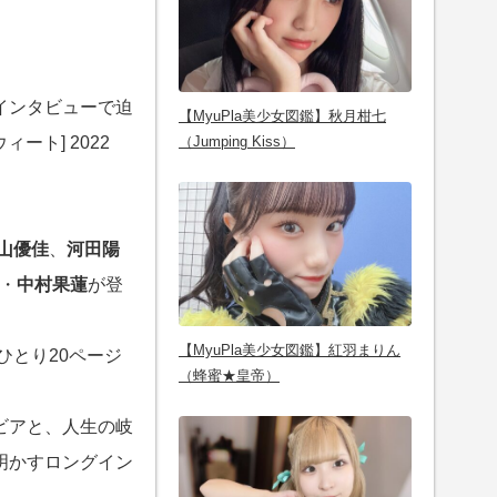
インタビューで迫
【MyuPla美少女図鑑】秋月柑七
ィート] 2022
（Jumping Kiss）
山優佳
、
河田陽
ド・
中村果蓮
が登
【MyuPla美少女図鑑】紅羽まりん
ひとり20ページ
（蜂蜜★皇帝）
ビアと、人生の岐
明かすロングイン