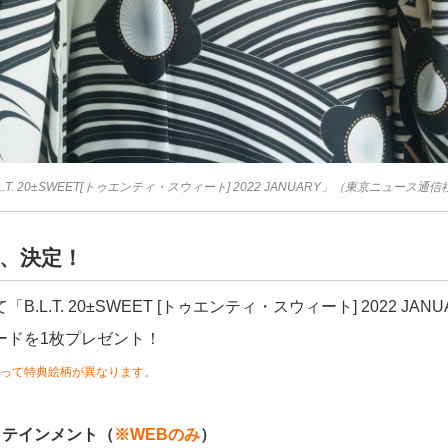
L.T. 20±SWEET[トゥエンティ・スウィート] 2022 JANUARY」（東京ニュース通
、決定！
.L.T. 20±SWEET [トゥエンティ・スウィート] 2022 JA
ードを1枚プレゼント！
って特典絵柄が異なります。
タテインメント（
※WEBのみ
）