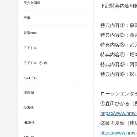
美少女図鑑
下記特典内容6
声優
特典内容①：森
音楽note
特典内容②：藤
特典内容③：武
アイドル
特典内容④：増
アイドル-その他-
特典内容⑤：河
特典内容⑥：影
ハロプロ
欅坂46
ローソンエンタ
①森田ひかる（
AKB48
https://www.hmv.
②藤吉夏鈴（櫻
NMB48
https://www.hmv.