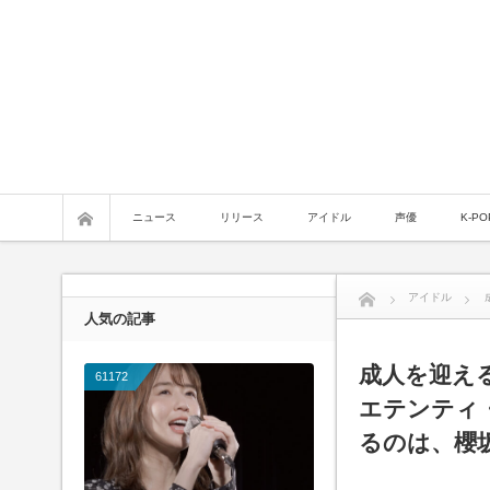
ニュース
リリース
アイドル
声優
K-PO
アイドル
人気の記事
成人を迎えるア
61172
エテンティ・
るのは、櫻