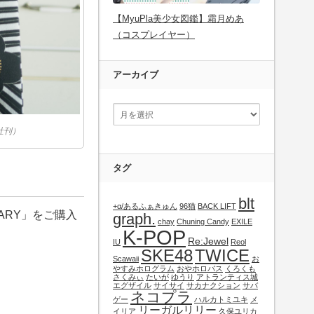
【MyuPla美少女図鑑】霜月めあ
（コスプレイヤー）
アーカイブ
信社刊）
タグ
blt
+α/あるふぁきゅん
96猫
BACK LIFT
NUARY」をご購入
graph.
chay
Chuning Candy
EXILE
K-POP
Re:Jewel
IU
Reol
SKE48
TWICE
Scawaii
お
やすみホログラム
おやホロバス
くろくも
さくみぃ
たいが
ゆうり
アトランティス城
エグザイル
サイサイ
サカナクション
サバ
ネコプラ
ゲー
ハルカトミユキ
メ
リーガルリリー
イリア
久保ユリカ