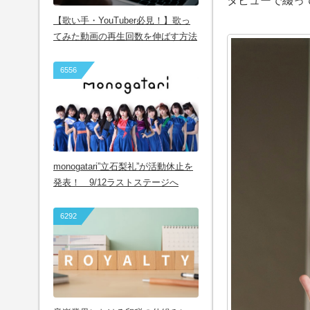
タビューで綴っ
【歌い手・YouTuber必見！】歌っ
てみた動画の再生回数を伸ばす方法
6556
monogatari”立石梨礼”が活動休止を
発表！ 9/12ラストステージへ
6292