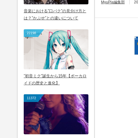
MyuPla編集部
20
音楽における”口パク”の見分け方と
は？”かぶせ”との違いについて
22198
”初音ミク”誕生から15年【ボーカロ
イドの歴史と進化】
11372