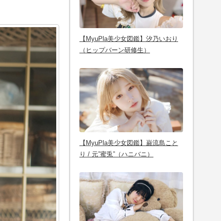
【MyuPla美少女図鑑】汐乃いおり
（ヒップバーン研修生）
【MyuPla美少女図鑑】巌流島こと
り / 元”蜜兎”（ハニバニ）