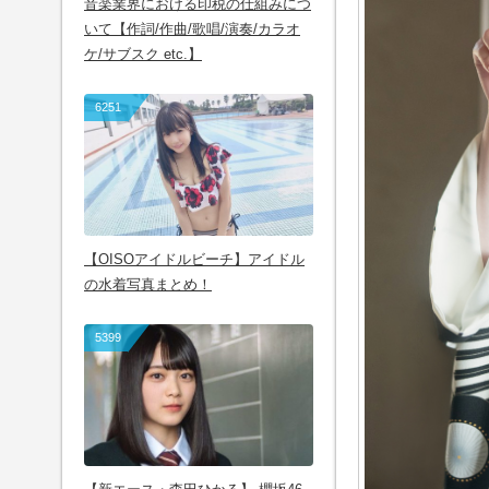
音楽業界における印税の仕組みにつ
いて【作詞/作曲/歌唱/演奏/カラオ
ケ/サブスク etc.】
6251
【OISOアイドルビーチ】アイドル
の水着写真まとめ！
5399