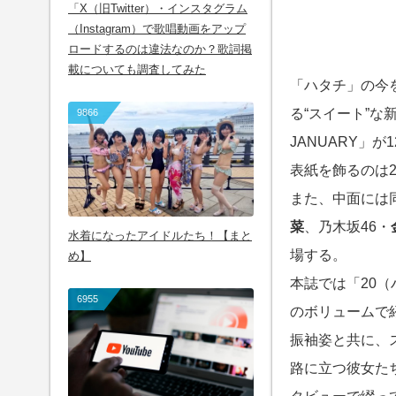
「X（旧Twitter）・インスタグラム
（Instagram）で歌唱動画をアップ
ロードするのは違法なのか？歌詞掲
載についても調査してみた
「ハタチ」の今
る“スイート”な新
9866
JANUARY」
表紙を飾るのは2
また、中面には
菜
、乃木坂46・
水着になったアイドルたち！【まと
場する。
め】
本誌では「20
6955
のボリュームで
振袖姿と共に、
路に立つ彼女た