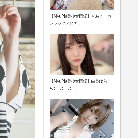
【MyuPla美少女図鑑】誉あう（カ
ンシャクノヒナ）
【MyuPla美少女図鑑】由良ゆら（
#よーよーよー）