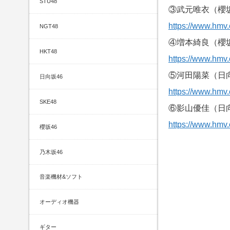
STU48
③武元唯衣（櫻
https://www.hmv.
NGT48
④増本綺良（櫻
HKT48
https://www.hmv.
⑤河田陽菜（日
日向坂46
https://www.hmv.
SKE48
⑥影山優佳（日
https://www.hmv.
櫻坂46
乃木坂46
音楽機材&ソフト
オーディオ機器
ギター