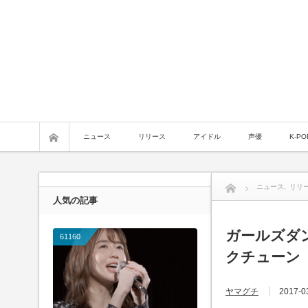
ニュース
リリース
アイドル
声優
K-PO
ニュース
,
リリ
人気の記事
ガールズダン
61160
クチューン『D
ヤマグチ
2017-0