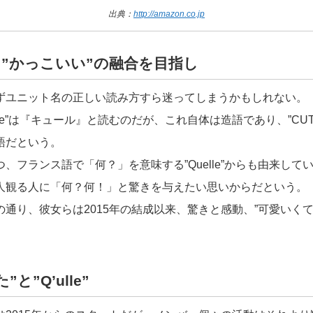
出典：
http://amazon.co.jp
と”かっこいい”の融合を目指し
ずユニット名の正しい読み方すら迷ってしまうかもしれない。
lle”は『キュール』と読むのだが、これ自体は造語であり、”CUTE
語だという。
、フランス語で「何？」を意味する”Quelle”からも由来して
人観る人に「何？何！」と驚きを与えたい思いからだという。
通り、彼女らは2015年の結成以来、驚きと感動、”可愛いくて
と”Q’ulle”