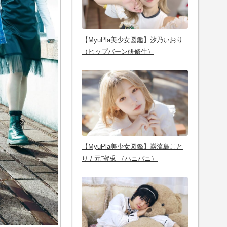
【MyuPla美少女図鑑】汐乃いおり
（ヒップバーン研修生）
【MyuPla美少女図鑑】巌流島こと
り / 元”蜜兎”（ハニバニ）