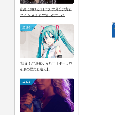
音楽における”口パク”の見分け方と
は？”かぶせ”との違いについて
22198
”初音ミク”誕生から15年【ボーカロ
イドの歴史と進化】
11372