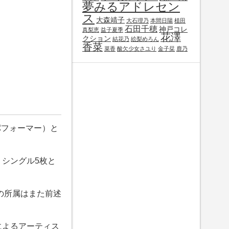
夢みるアドレセン
ス
大森靖子
大石理乃
本間日陽
植田
石田千穂
神戸コレ
真梨恵
益子夏季
花澤
クション
結花乃
絵梨めろん
香菜
菜香
酸欠少女さユり
金子栞
鹿乃
パフォーマー）と
、シングル5枚と
の所属はまた前述
によるアーティス