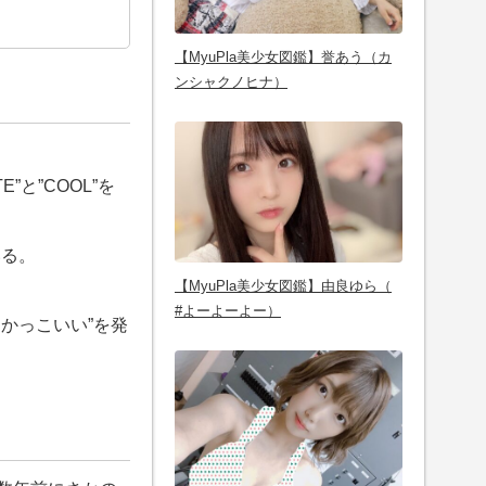
【MyuPla美少女図鑑】誉あう（カ
ンシャクノヒナ）
”と”COOL”を
いる。
【MyuPla美少女図鑑】由良ゆら（
#よーよーよー）
かっこいい”を発