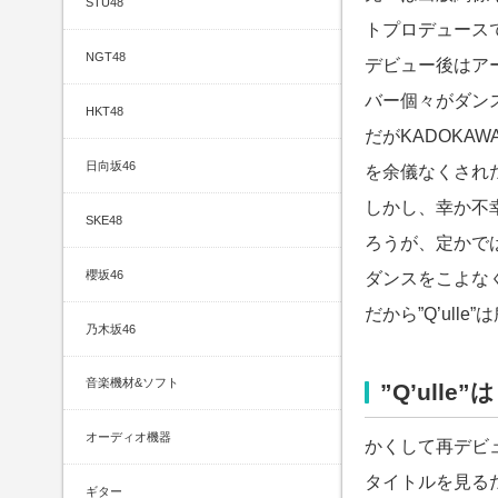
STU48
トプロデュース
NGT48
デビュー後はア
バー個々がダン
HKT48
だがKADOK
日向坂46
を余儀なくされ
しかし、幸か不幸
SKE48
ろうが、定かで
櫻坂46
ダンスをこよな
だから”Q’ull
乃木坂46
音楽機材&ソフト
”Q’ull
オーディオ機器
かくして再デビュ
タイトルを見る
ギター