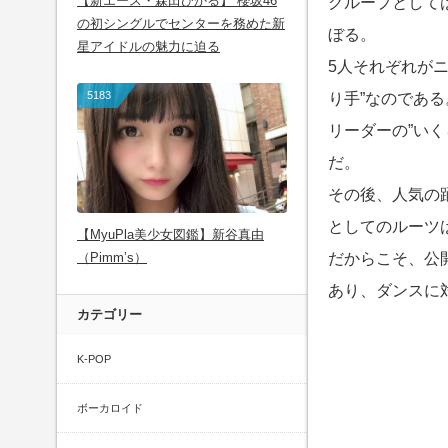
【新エース・森田ひかる】 櫻坂46
グループとして
の初シングルでセンターを務めた新
ぼる。
星アイドルの魅力に迫る
5人それぞれがニ
5183
り手”なのである
リーダーの”い
だ。
その後、人気の踊
としてのルーツ
【MyuPla美少女図鑑】新谷真由
（Pimm’s）
だからこそ、公
あり、ダンスに
カテゴリー
K-POP
ボーカロイド