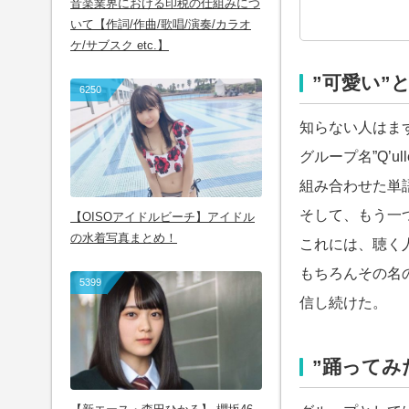
音楽業界における印税の仕組みにつ
いて【作詞/作曲/歌唱/演奏/カラオ
ケ/サブスク etc.】
”可愛い”
6250
知らない人はま
グループ名”Q’u
組み合わせた単
そして、もう一つ
【OISOアイドルビーチ】アイドル
の水着写真まとめ！
これには、聴く
もちろんその名の
5399
信し続けた。
”踊ってみた”