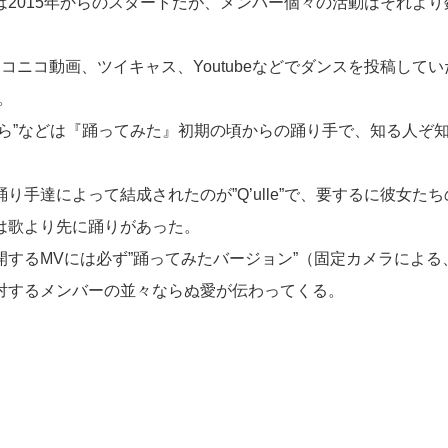
は2015年からのスタートだが、メンバー個々の活動はそれよ
コニコ動画、ツイキャス、Youtubeなどでダンスを投稿してい
。
くら”などは『踊ってみた』初期の頃からの踊り手で、知る人ぞ
り手達によって結成されたのが”Q’ulle”で、要するに彼女た
は歌より先に踊りがあった。
開するMVには必ず”踊ってみたバージョン”（固定カメラによる
対するメンバーの並々ならぬ愛が伝わってくる。