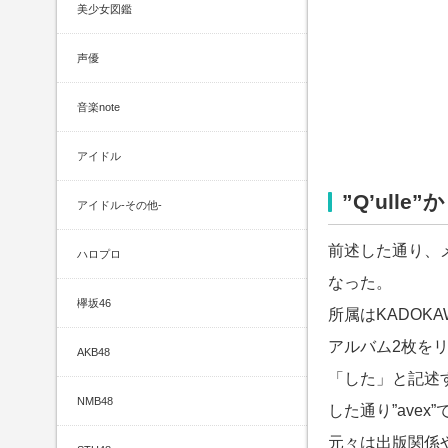
美少女図鑑
声優
音楽note
アイドル
”Q’ulle”
アイドル-その他-
前述した通り、
ハロプロ
なった。
欅坂46
所属はKADO
アルバム2枚を
AKB48
「した」と記述
NMB48
した通り”avex
元々は出版関係