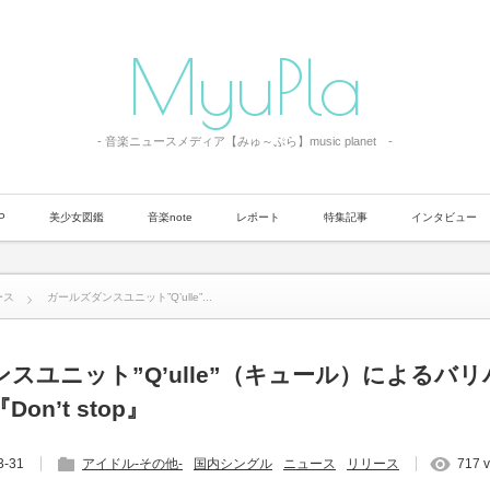
MyuPla
- 音楽ニュースメディア【みゅ～ぷら】music planet -
P
美少女図鑑
音楽note
レポート
特集記事
インタビュー
ース
ガールズダンスユニット”Q’ulle”...
スユニット”Q’ulle”（キュール）によるバ
on’t stop』
3-31
アイドル-その他-
国内シングル
ニュース
リリース
717 