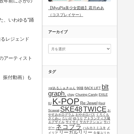
り数年前にさかの
【MyuPla美少女図鑑】霜月めあ
（コスプレイヤー）
た、いわゆる”踊
アーカイブ
知るレジェンド
ちのアーティスト
タグ
、振付動画）も
blt
+α/あるふぁきゅん
96猫
BACK LIFT
graph.
chay
Chuning Candy
EXILE
K-POP
Re:Jewel
IU
Reol
SKE48
TWICE
Scawaii
お
やすみホログラム
おやホロバス
くろくも
さくみぃ
たいが
ゆうり
アトランティス城
エグザイル
サイサイ
サカナクション
サバ
ネコプラ
ゲー
ハルカトミユキ
メ
リーガルリリー
イリア
久保ユリカ