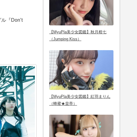
『Don’t
【MyuPla美少女図鑑】秋月柑七
（Jumping Kiss）
。
【MyuPla美少女図鑑】紅羽まりん
（蜂蜜★皇帝）