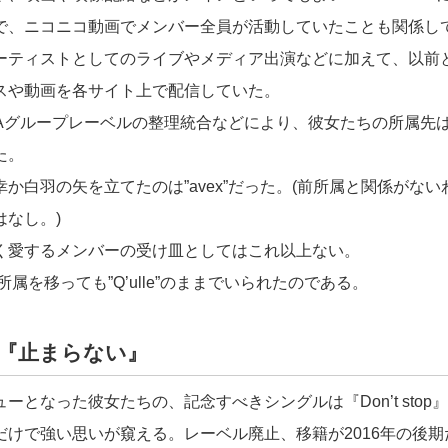
で、ニコニコ動画でメンバー全員が活動していたことも関係し
ーティストとしてのライブやメディア出演などに加えて、以前
スや動画を各サイト上で配信していた。
AWAグループレーベルの整理統合などにより、彼女たちの所属先
た。
か白羽の矢を立てたのは”avex”だった。(前所属と関係がな
はなし。)
く愛するメンバーの受け皿としてはこれ以上ない。
e”は所属を移っても”Q’ulle”のままでいられたのである。
e”は『止まらない』
ーとなった彼女たちの、記念すべきシングルは『Don’t stop
だけで強い思いが窺える。レーベル廃止、移籍が2016年の後