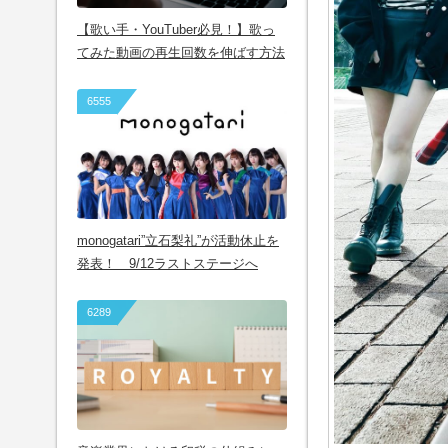
【歌い手・YouTuber必見！】歌っ
てみた動画の再生回数を伸ばす方法
6555
monogatari”立石梨礼”が活動休止を
発表！ 9/12ラストステージへ
6289