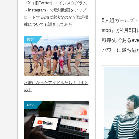
「X（旧Twitter）・インスタグラム
（Instagram）で歌唱動画をアップ
ロードするのは違法なのか？歌詞掲
5人組ガールズ・
載についても調査してみた
stop』が4月
9864
移籍先であるav
パワーに満ち溢
水着になったアイドルたち！【まと
め】
6955