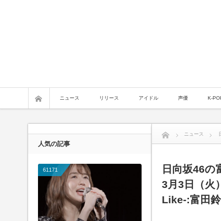
ニュース
リリース
アイドル
声優
K-PO
ニュース
人気の記事
日向坂46
61171
3月3日（火）都
Like-:富