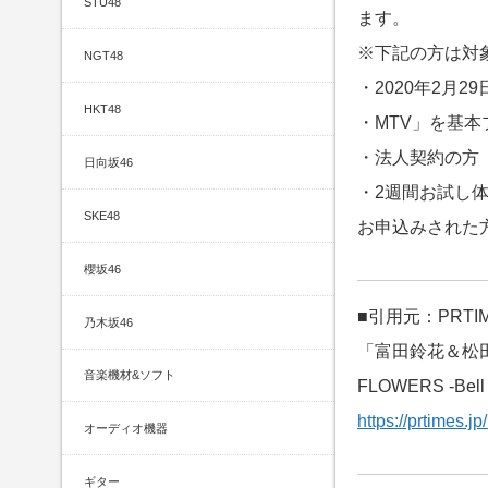
STU48
ます。
※下記の方は対
NGT48
・2020年2月
HKT48
・MTV」を基
・法人契約の方
日向坂46
・2週間お試し
SKE48
お申込みされた
櫻坂46
■引用元：PRTI
乃木坂46
「富田鈴花＆松田
音楽機材&ソフト
FLOWERS -Be
https://prtimes.
オーディオ機器
ギター