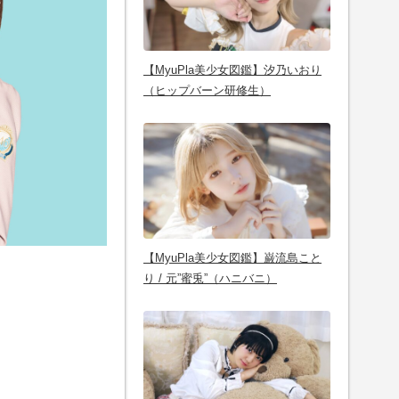
【MyuPla美少女図鑑】汐乃いおり
（ヒップバーン研修生）
【MyuPla美少女図鑑】巌流島こと
り / 元”蜜兎”（ハニバニ）