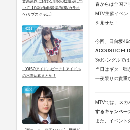
音楽業界における印税の仕組みにつ
春からは全国ア
いて【作詞/作曲/歌唱/演奏/カラオ
MTV主催イベン
ケ/サブスク etc.】
を見せた！
6251
今回、日向坂46
ACOUSTIC FLOW
3rdシングルで
当日はギター弾
【OISOアイドルビーチ】アイドル
の水着写真まとめ！
一夜限りの貴重
5399
MTVでは、ス
するキャンペー
また、イベント