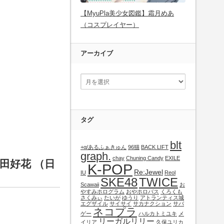
【MyuPla美少女図鑑】霜月めあ
（コスプレイヤー）
アーカイブ
タグ
blt
+α/あるふぁきゅん
96猫
BACK LIFT
graph.
chay
Chuning Candy
EXILE
・松田好花 （日
K-POP
Re:Jewel
IU
Reol
SKE48
TWICE
Scawaii
お
やすみホログラム
おやホロバス
くろくも
さくみぃ
たいが
ゆうり
アトランティス城
エグザイル
サイサイ
サカナクション
サバ
ネコプラ
ゲー
ハルカトミユキ
メ
リーガルリリー
イリア
久保ユリカ