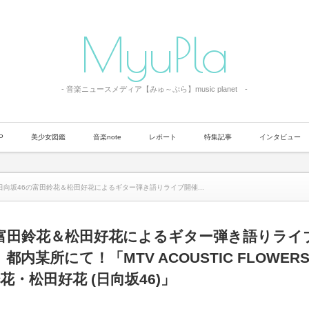
MyuPla
- 音楽ニュースメディア【みゅ～ぷら】music planet -
P
美少女図鑑
音楽note
レポート
特集記事
インタビュー
日向坂46の富田鈴花＆松田好花によるギター弾き語りライブ開催...
の富田鈴花＆松田好花によるギター弾き語りライ
内某所にて！「MTV ACOUSTIC FLOWERS -B
田鈴花・松田好花 (日向坂46)」