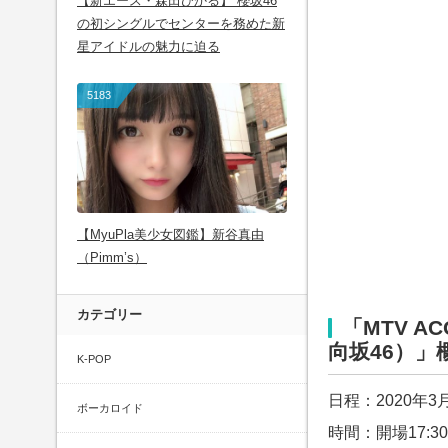
【新エース・森田ひかる】 櫻坂46
の初シングルでセンターを務めた新
星アイドルの魅力に迫る
5183
【MyuPla美少女図鑑】新谷真由
（Pimm’s）
カテゴリー
「MTV AC
向坂46）」
K-POP
日程：2020年3
ボーカロイド
時間：開場17:30