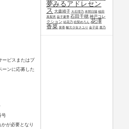
夢みるアドレセン
ス
大森靖子
大石理乃
本間日陽
植田
石田千穂
神戸コレ
真梨恵
益子夏季
花澤
クション
結花乃
絵梨めろん
香菜
菜香
酸欠少女さユり
金子栞
鹿乃
！サービスまたはプ
ペーンに応募した
号
番号
れかが必要となり