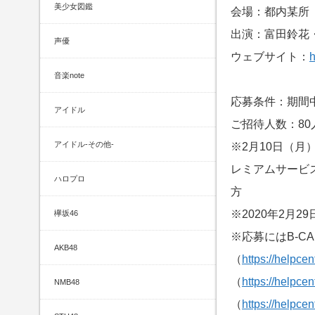
美少女図鑑
会場：都内某所
出演：富田鈴花・
声優
ウェブサイト：
h
音楽note
応募条件：期間
アイドル
ご招待人数：80
アイドル-その他-
※2月10日（月
レミアムサービ
ハロプロ
方
※2020年2月
欅坂46
※応募にはB-C
AKB48
（
https://helpce
（
https://helpce
NMB48
（
https://helpce