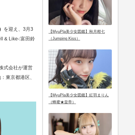
）
を迎え、3月3
【MyuPla美少女図鑑】秋月柑七
& Like-:富田鈴
（Jumping Kiss）
ン株式会社が運営
地：東京都港区、
【MyuPla美少女図鑑】紅羽まりん
（蜂蜜★皇帝）