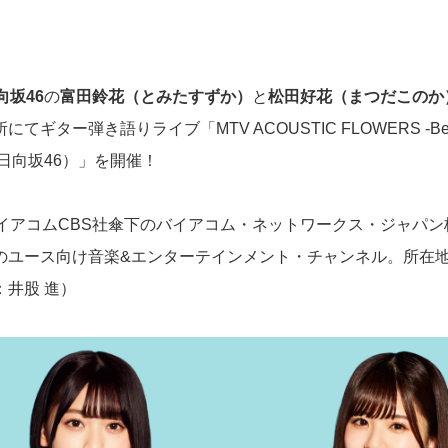
向坂46
の
富田鈴花（とみたすずか）
と
松田好花（まつだこのか
ギター弾き語りライブ「MTV ACOUSTIC FLOWERS -Bell 
日向坂46）」を開催！
バイアコムCBS社傘下のバイアコム・ネットワークス・ジャパ
のユース向け音楽&エンターテインメント・チャンネル。所在
：井股 進）