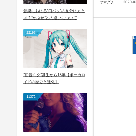
ヤマグチ
2020-0
音楽における”口パク”の見分け方と
は？”かぶせ”との違いについて
22198
”初音ミク”誕生から15年【ボーカロ
イドの歴史と進化】
11372