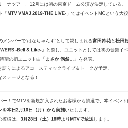
リーナツアー、12月には初の東京ドーム公演が決定している。
ト
「MTV VMAJ 2019-THE LIVE-」
ではイベントMCという大
のメンバーで“はなちゃんず”として親しまれる
富田鈴花
と
松田
ERS -Bell & Like-」
と題し、ユニットとしては初の音楽イ
は待望の初ユニット曲
「まさか 偶然…」
を発表。
き語りによるアコースティックライブ＆トークが予定。
なステージとなる！
カパー！でMTVを新規加入されたお客様から抽選で、本イベント
ンを本日2月10日（月）から実施
いたします。
の模様は、
3月28日（土）18時よりMTVで放送
します。