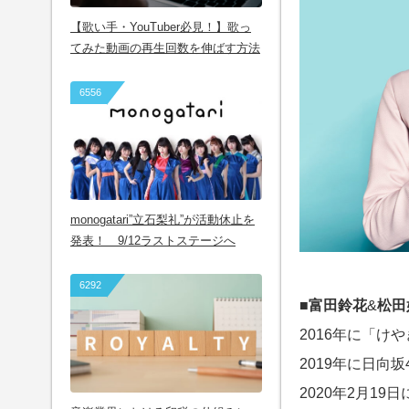
【歌い手・YouTuber必見！】歌っ
てみた動画の再生回数を伸ばす方法
6556
monogatari”立石梨礼”が活動休止を
発表！ 9/12ラストステージへ
6292
■
富田鈴花
&
松田
2016年に「け
2019年に日向
2020年2月19日