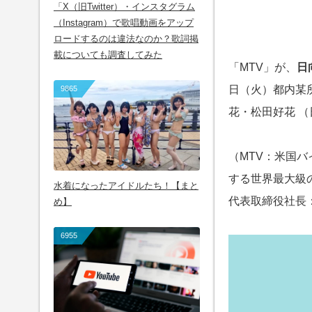
「X（旧Twitter）・インスタグラム
（Instagram）で歌唱動画をアップ
ロードするのは違法なのか？歌詞掲
載についても調査してみた
「MTV」が、
日
日（火）都内某所にて
9865
花・松田好花 （
（MTV：米国
する世界最大級
水着になったアイドルたち！【まと
代表取締役社長
め】
6955