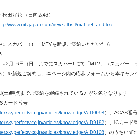
松田好花 （日向坂46）
ttp://www.mtvjapan.com/news/rfbsil/maf-bell-and-like
中にスカパー！にてMTVを新規ご契約いただいた方
人
）～2月16日（日）までにスカパー! にて「MTV」（スカパー
ス）を新規ご契約し、本ページ内の応募フォームから本キャン
29日(土)時点までご契約を継続されている方が対象となります。
ASカード番号
nter.skyperfectv.co.jp/articles/knowledge/AID0098
）、ACAS番
nter.skyperfectv.co.jp/articles/knowledge/AID9182
）、ICカード
nter.skyperfectv.co.jp/articles/knowledge/AID0108
）のうちいず