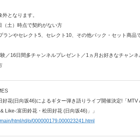
象外となります。
29日（土）時点で契約がない方
本プランやセレクト5、セレクト10、その他パック・セット商品
体験／16日間多チャンネルプレゼント／1ヵ月お好きなチャン
方
MES
好花(日向坂46)によるギター弾き語りライブ開催決定!「MTV AC
ll & Like-:富田鈴花・松田好花 (日向坂46)」」
jp/main/html/rd/p/000000179.000023241.html