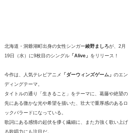
北海道・洞爺湖町出身の女性シンガー
綾野ましろ
が、2月
19日（水）に9枚目のシングル
「Alive」
をリリース！
今作は、人気テレビアニメ
「ダーウィンズゲーム」
のエン
ディングテーマ。
タイトルの通り「生きること」をテーマに、葛藤や絶望の
先にある微かな光や希望を描いた、壮大で重厚感のあるロ
ックバラードになっている。
歌詞にある感情の起伏を儚く繊細に、また力強く歌い上げ
る歌唱力にも注目だ。