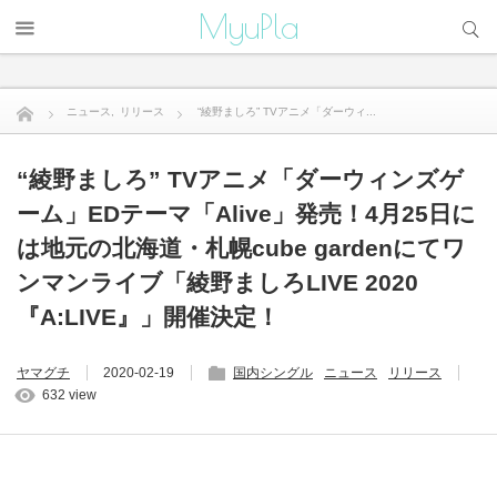
サイト内検索
MyuPla
ニュース
,
リリース
“綾野ましろ” TVアニメ「ダーウィ...
“綾野ましろ” TVアニメ「ダーウィンズゲ
ーム」EDテーマ「Alive」発売！4月25日に
は地元の北海道・札幌cube gardenにてワ
ンマンライブ「綾野ましろLIVE 2020
『A:LIVE』」開催決定！
ヤマグチ
2020-02-19
国内シングル
ニュース
リリース
632 view