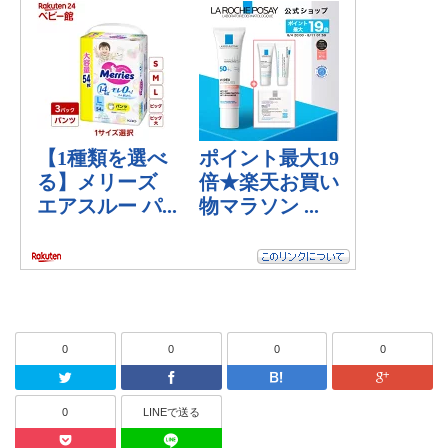
0
0
0
0
Twitter
Facebook
はてなブッ
0
LINEで送る
Pocket
LINEで送る