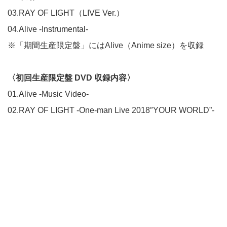
03.RAY OF LIGHT（LIVE Ver.）
04.Alive -Instrumental-
※「期間生産限定盤」にはAlive（Anime size）を収録
〈初回生産限定盤 DVD 収録内容〉
01.Alive -Music Video-
02.RAY OF LIGHT -One-man Live 2018″YOUR WORLD”-