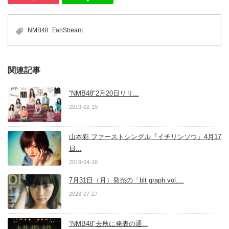
NMB48
FanStream
関連記事
“NMB48″2月20日リリ...
2019-02-19
山本彩 ファーストシングル『イチリンソウ』4月17
日...
2019-04-16
7月31日（月）発売の「blt graph.vol....
2023-07-27
“NMB48″去秋に発表の通...