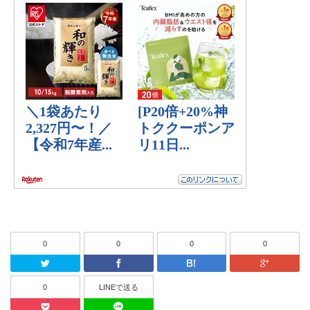
0
0
0
0
Twitter
Facebook
はてなブッ
0
LINEで送る
Pocket
LINEで送る