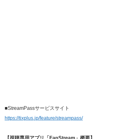
■StreamPassサービスサイト
https://tixplus.jp/feature/streampass/
【視聴専用アプリ「FanStream」概要】