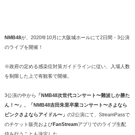
NMB48
が、2020年10月に大阪城ホールにて2日間・3公演
のライブを開催！
※政府の定める感染症対策ガイドラインに従い、入場人数
を制限した上で有観客で開催。
3公演の中から
「NMB48次世代コンサート〜難波しか勝た
ん！〜」、「NMB48吉田朱里卒業コンサート〜さよなら
ピンクさよならアイドル〜」
の2公演にて、StreamPassで
のチケット販売および
FanStream
アプリでのライブ生配
信を行うことも決定した。