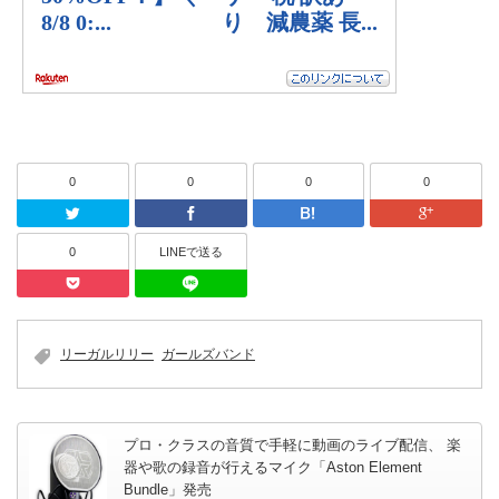
0
0
0
0
Twitter
Facebook
はてなブッ
0
LINEで送る
Pocket
LINEで送る
リーガルリリー
ガールズバンド
プロ・クラスの音質で手軽に動画のライブ配信、 楽
器や歌の録音が行えるマイク「Aston Element
Bundle」発売