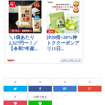
0
0
0
0
Twitter
Facebook
はてなブッ
0
LINEで送る
Pocket
LINEで送る