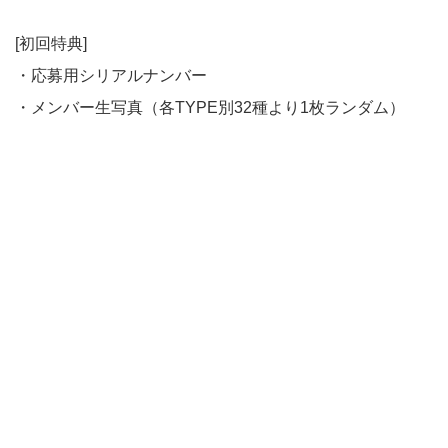
[初回特典]
・応募用シリアルナンバー
・メンバー生写真（各TYPE別32種より1枚ランダム）