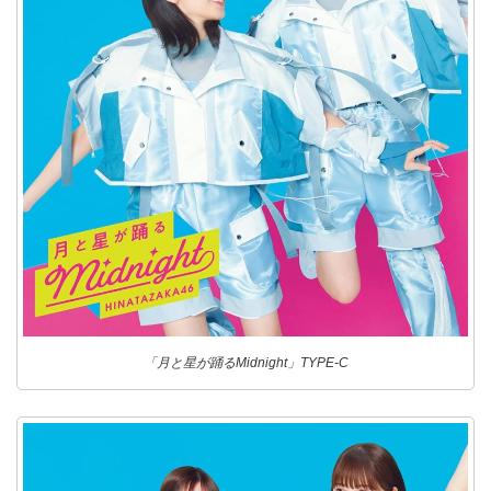
「月と星が踊るMidnight」TYPE-C