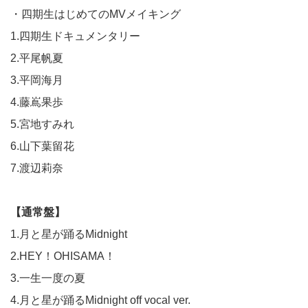
・四期生はじめてのMVメイキング
1.四期生ドキュメンタリー
2.平尾帆夏
3.平岡海月
4.藤嶌果歩
5.宮地すみれ
6.山下葉留花
7.渡辺莉奈
【通常盤】
1.月と星が踊るMidnight
2.HEY！OHISAMA！
3.一生一度の夏
4.月と星が踊るMidnight off vocal ver.