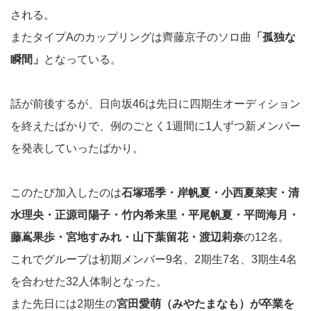
される。
またタイプAのカップリングは齊藤京子のソロ曲
「孤独な
瞬間」
となっている。
話が前後するが、日向坂46は先日に四期生オーディション
を終えたばかりで、例のごとく1週間に1人ずつ新メンバー
を発表していったばかり。
このたび加入したのは
石塚瑶季・岸帆夏・小西夏菜実・清
水理央・正源司陽子・竹内希来里・平尾帆夏・平岡海月・
藤嶌果歩・宮地すみれ・山下葉留花・渡辺莉奈
の12名。
これでグループは初期メンバー9名、2期生7名、3期生4名
を合わせた32人体制となった。
また先日には2期生の
宮田愛萌（みやたまなも）が卒業を