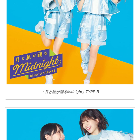
「月と星が踊るMidnight」TYPE-B