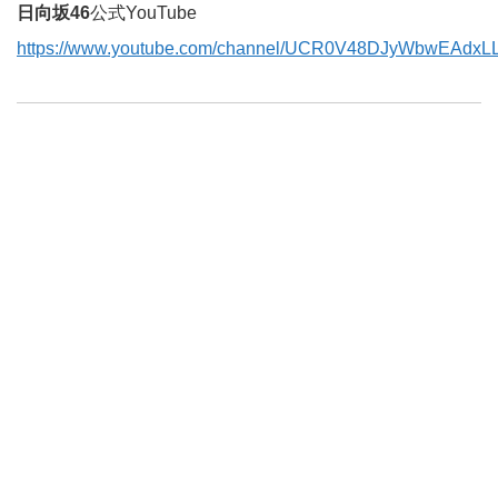
日向坂46
公式YouTube
https://www.youtube.com/channel/UCR0V48DJyWbwEAdxL