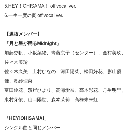
5.HEY！OHISAMA！ off vocal ver.
6.一生一度の夏 off vocal ver.
【選抜メンバー】
「月と星が踊るMidnight」
加藤史帆、小坂菜緒、齊藤京子（センター）、金村美玖、
佐々木美玲
佐々木久美、上村ひなの、河田陽菜、松田好花、影山優
佳、潮紗理菜
富田鈴花、濱岸ひより、高瀬愛奈、高本彩花、丹生明里、
東村芽依、山口陽世、森本茉莉、髙橋未来虹
「HEY!OHISAMA!」
シングル曲と同じメンバー