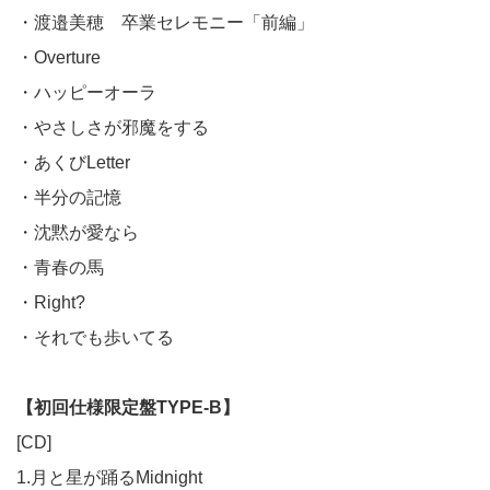
・渡邉美穂 卒業セレモニー「前編」
・Overture
・ハッピーオーラ
・やさしさが邪魔をする
・あくびLetter
・半分の記憶
・沈黙が愛なら
・青春の馬
・Right?
・それでも歩いてる
【初回仕様限定盤TYPE-B】
[CD]
1.月と星が踊るMidnight