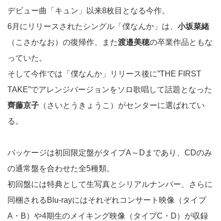
デビュー曲「キュン」以来8枚目となる今作。
6月にリリースされたシングル「僕なんか」は、
小坂菜緒
（こさかなお）の復帰作、また
渡邉美穂
の卒業作品ともな
っていた。
そして今作では「僕なんか」リリース後に”THE FIRST
TAKE”でアレンジバージョンをソロ歌唱して話題となった
齊藤京子
（さいとうきょうこ）がセンターに選ばれてい
る。
パッケージは初回限定盤がタイプA～Dまであり、CDのみ
の通常盤を合わせた全5種類。
初回盤には特典として生写真とシリアルナンバー、さらに
同梱されるBlu-rayにはそれぞれコンサート映像（タイプ
A・B）や4期生のメイキング映像（タイプC・D）が収録