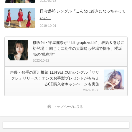
2021-02-18
日向坂46 シングル『こんなに好きになっちゃって
いい...
2019-10-01
櫻坂46・守屋麗奈が「blt graph.vol.84」表紙＆巻頭に
初登場！ 同じく二期生の大園玲も登場で探る、櫻坂
46の“現在地”
2022-10-22
声優・歌手の夏川椎菜 11月9日に6thシングル「ササ
クレ」リリース！ナンスお手製プレゼントがもらえ
るCD購入者キャンペーンも実施
2022-11-06
トップページに戻る