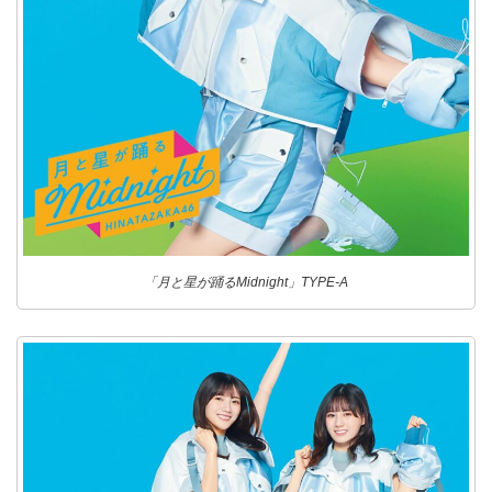
「月と星が踊るMidnight」TYPE-A