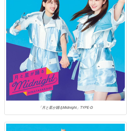
「月と星が踊るMidnight」TYPE-D