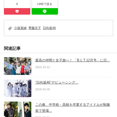
0
LINEで送る
Pocket
LINEで送る
小坂菜緒
齊藤京子
日向坂46
関連記事
最高の仲間と女子旅へ！ 「B.L.T.12月号」に日...
2023-10-12
“日向坂46″デビューシング...
2019-03-26
この春、中学校・高校を卒業するアイドルが制服
姿で登場...