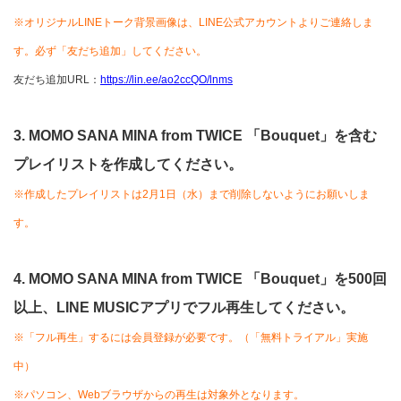
※オリジナルLINEトーク背景画像は、LINE公式アカウントよりご連絡しま
す。必ず「友だち追加」してください。
友だち追加URL：
https://lin.ee/ao2ccQO/lnms
3.
MOMO SANA MINA from TWICE
「
Bouquet
」
を含む
プレイリストを作成してください。
※作成したプレイリストは2月1日（水）まで削除しないようにお願いしま
す。
4.
MOMO SANA MINA from TWICE
「
Bouquet
」
を
500
回
以上
、
LINE MUSICアプリで
フル再生してください。
※「フル再生」するには会員登録が必要です。（「無料トライアル」実施
中）
※パソコン、Webブラウザからの再生は対象外となります。