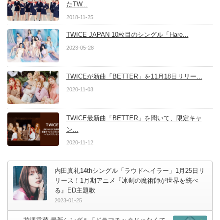
たTW...
2018-11-25
TWICE JAPAN 10枚目のシングル「Hare...
2023-05-28
TWICEが新曲「BETTER」を11月18日リリー...
2020-11-03
TWICE最新曲「BETTER」を聞いて、限定キャ
ン...
2020-11-12
内田真礼14thシングル「ラウドへイラー」1月25日リ
リース！1月期アニメ『冰剣の魔術師が世界を統べ
る』ED主題歌
2023-01-25