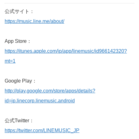
公式サイト：
https://music.line.me/about/
App Store：
https://itunes.apple.com/jp/app/linemusic/id966142320?
mt=1
Google Play：
http://play.google.com/store/apps/details?
id=jp.linecorp.linemusic.android
公式Twitter：
https://twitter.com/LINEMUSIC_JP