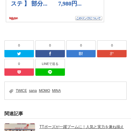
0
0
0
0
Twitter
Facebook
はてなブッ
0
LINEで送る
Pocket
LINEで送る
TWICE
sana
MOMO
MINA
関連記事
TTポーズが一躍ブームに！人気と実力を兼ね揃え