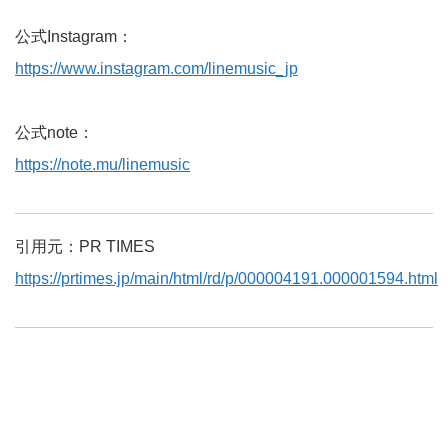
公式Instagram：
https://www.instagram.com/linemusic_jp
公式note：
https://note.mu/linemusic
引用元：PR TIMES
https://prtimes.jp/main/html/rd/p/000004191.000001594.html