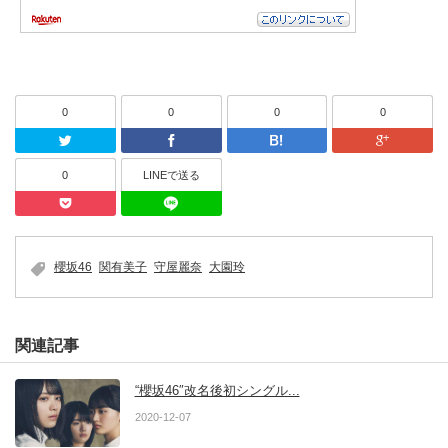
0
0
0
0
Twitter
Facebook
はてなブッ
0
LINEで送る
Pocket
LINEで送る
櫻坂46
関有美子
守屋麗奈
大園玲
関連記事
“櫻坂46″改名後初シングル...
2020-12-07