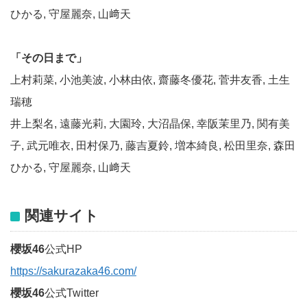
ひかる, 守屋麗奈, 山﨑天
「その日まで」
上村莉菜, 小池美波, 小林由依, 齋藤冬優花, 菅井友香, 土生
瑞穂
井上梨名, 遠藤光莉, 大園玲, 大沼晶保, 幸阪茉里乃, 関有美
子, 武元唯衣, 田村保乃, 藤吉夏鈴, 増本綺良, 松田里奈, 森田
ひかる, 守屋麗奈, 山﨑天
関連サイト
櫻坂46
公式HP
https://sakurazaka46.com/
櫻坂46
公式Twitter