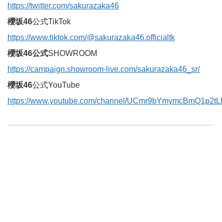
https://twitter.com/sakurazaka46
櫻坂46
公式TikTok
https://www.tiktok.com/@sakurazaka46.officialtk
櫻坂46公式
SHOWROOM
https://campaign.showroom-live.com/sakurazaka46_sr/
櫻坂46
公式YouTube
https://www.youtube.com/channel/UCmr9bYmymcBmQ1p2t