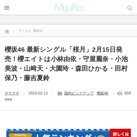
サイト内検索
MyuPla
アイドル
,
櫻坂46
櫻坂46 最新シングル「桜月」2月15日発売！櫻エイトは小林...
櫻坂46 最新シングル「桜月」2月15日発
売！櫻エイトは小林由依・守屋麗奈・小池
美波・山﨑天・大園玲・森田ひかる・田村
保乃・藤吉夏鈴
ヤマグチ
2023-02-11
国内ピックアップ
櫻坂46
659
view