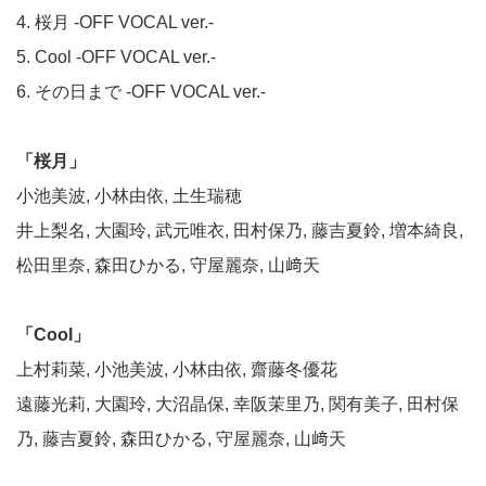
4. 桜月 -OFF VOCAL ver.-
5. Cool -OFF VOCAL ver.-
6. その日まで -OFF VOCAL ver.-
「桜月」
小池美波, 小林由依, 土生瑞穂
井上梨名, 大園玲, 武元唯衣, 田村保乃, 藤吉夏鈴, 増本綺良,
松田里奈, 森田ひかる, 守屋麗奈, 山﨑天
「Cool」
上村莉菜, 小池美波, 小林由依, 齋藤冬優花
遠藤光莉, 大園玲, 大沼晶保, 幸阪茉里乃, 関有美子, 田村保
乃, 藤吉夏鈴, 森田ひかる, 守屋麗奈, 山﨑天