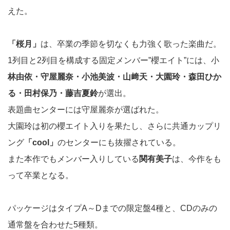
えた。
「桜月」
は、卒業の季節を切なくも力強く歌った楽曲だ。
1列目と2列目を構成する固定メンバー”櫻エイト”には、小
林由依・守屋麗奈・小池美波・山﨑天・大園玲・森田ひか
る・田村保乃・藤吉夏鈴
が選出。
表題曲センターには守屋麗奈が選ばれた。
大園玲は初の櫻エイト入りを果たし、さらに共通カップリ
ング
「cool」
のセンターにも抜擢されている。
また本作でもメンバー入りしている
関有美子
は、今作をも
って卒業となる。
パッケージはタイプA～Dまでの限定盤4種と、CDのみの
通常盤を合わせた5種類。