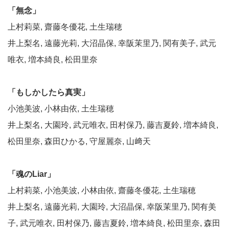
「無念」
上村莉菜, 齋藤冬優花, 土生瑞穂
井上梨名, 遠藤光莉, 大沼晶保, 幸阪茉里乃, 関有美子, 武元
唯衣, 増本綺良, 松田里奈
「もしかしたら真実」
小池美波, 小林由依, 土生瑞穂
井上梨名, 大園玲, 武元唯衣, 田村保乃, 藤吉夏鈴, 増本綺良,
松田里奈, 森田ひかる, 守屋麗奈, 山﨑天
「魂のLiar」
上村莉菜, 小池美波, 小林由依, 齋藤冬優花, 土生瑞穂
井上梨名, 遠藤光莉, 大園玲, 大沼晶保, 幸阪茉里乃, 関有美
子, 武元唯衣, 田村保乃, 藤吉夏鈴, 増本綺良, 松田里奈, 森田