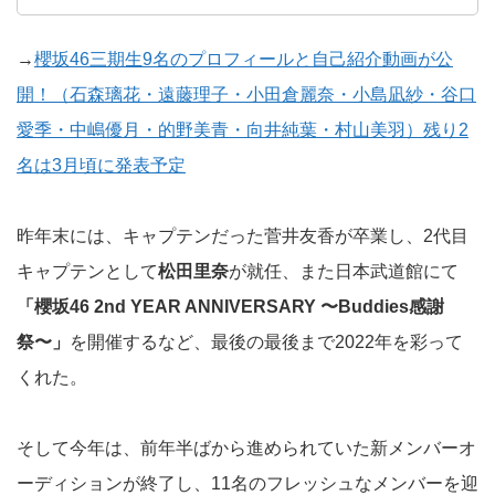
→
櫻坂46三期生9名のプロフィールと自己紹介動画が公
開！（石森璃花・遠藤理子・小田倉麗奈・小島凪紗・谷口
愛季・中嶋優月・的野美青・向井純葉・村山美羽）残り2
名は3月頃に発表予定
昨年末には、キャプテンだった菅井友香が卒業し、2代目
キャプテンとして
松田里奈
が就任、また日本武道館にて
「櫻坂46 2nd YEAR ANNIVERSARY 〜Buddies感謝
祭〜」
を開催するなど、最後の最後まで2022年を彩って
くれた。
そして今年は、前年半ばから進められていた新メンバーオ
ーディションが終了し、11名のフレッシュなメンバーを迎