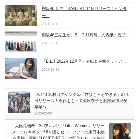
櫻坂46 新曲「BAN」4月14日リリース！センタ
ー...
2021-04-12
櫻坂46三期生が「B.L.T.11月号」の表紙・巻頭...
2023-09-15
「B.L.T.2022年12月号」表紙＆巻頭グラビア...
2022-10-19
HKT48 16枚目のシングル「君はもっとできる」2月8
日リリース！今作をもって矢吹奈子と渡部愛加里が
卒業へ
2023-02-06
大比良瑞希、3rdアルバム『Little Woman』リリー
ス！エレキギター弾き語りセットツアーの東日本編
を実施、新曲「LOVEBIRDS」の配信リリースも決