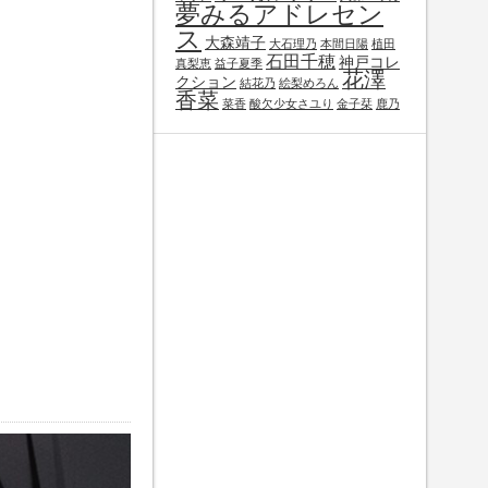
夢みるアドレセン
ス
大森靖子
大石理乃
本間日陽
植田
石田千穂
神戸コレ
真梨恵
益子夏季
花澤
クション
結花乃
絵梨めろん
香菜
菜香
酸欠少女さユり
金子栞
鹿乃