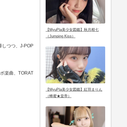
【MyuPla美少女図鑑】秋月柑七
（Jumping Kiss）
しつつ、J-POP
ラボ楽曲、TORAT
【MyuPla美少女図鑑】紅羽まりん
（蜂蜜★皇帝）