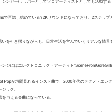
、シンガー/ラッパーとしてソロアーティストとしても活動するT
eansで再燃し始めているY2Kサウンドになっており、2ステッ
思いを引き摺りながらも、日常生活を営んでいくリアルな情景
。
ジにはエレクトロニック・アーティト”SceneFromGoreGirls
diot Popが垣間見れるインスト曲で、2000年代のテクノ・エ
ージック。
感を与える楽曲になっている。