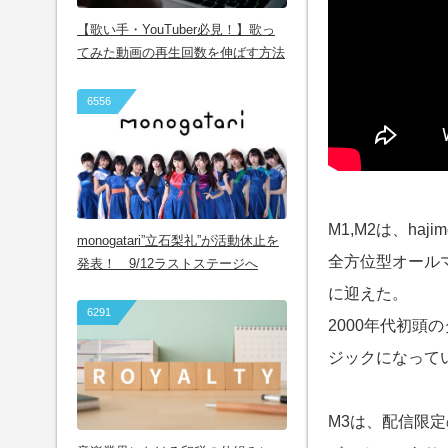
【歌い手・YouTuber必見！】歌っ
てみた動画の再生回数を伸ばす方法
6556
M1,M2は、haj
monogatari”立石梨礼”が活動休止を
全方位型オールマ
発表！ 9/12ラストステージへ
に迎えた。
6291
2000年代初頭
ジックになって
M3は、配信限定の