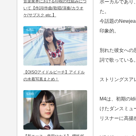
音楽業界における印税の仕組みにつ
ボーカルであり
いて【作詞/作曲/歌唱/演奏/カラオ
た。
ケ/サブスク etc.】
今話題のNewj
6251
印象的。
別れた彼女への
詞で歌っている
【OISOアイドルビーチ】アイドル
の水着写真まとめ！
ストリングスアレン
5399
M4は、初期のI
けたダンスミュ
リスナーに高揚