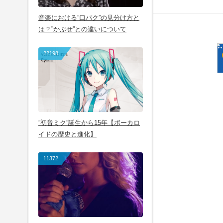
音楽における”口パク”の見分け方と
は？”かぶせ”との違いについて
22198
”初音ミク”誕生から15年【ボーカロ
イドの歴史と進化】
11372