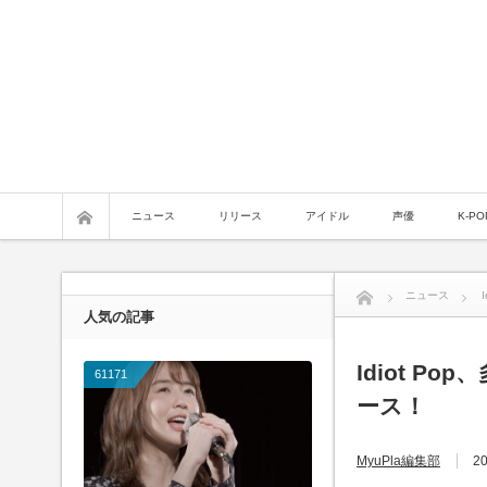
ニュース
リリース
アイドル
声優
K-PO
ニュース
人気の記事
Idiot P
61171
ース！
MyuPla編集部
20