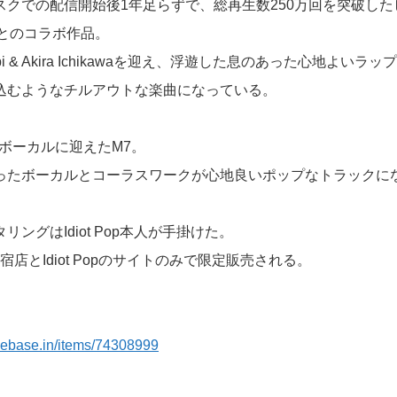
ブスクでの配信開始後1年足らずで、総再生数250万回を突破し
00″とのコラボ作品。
i & Akira Ichikawaを迎え、浮遊した息のあった心地よいラ
込むようなチルアウトな楽曲になっている。
トボーカルに迎えたM7。
ったボーカルとコーラスワークが心地良いポップなトラックに
ングはIdiot Pop本人が手掛けた。
宿店とIdiot Popのサイトのみで限定販売される。
.thebase.in/items/74308999