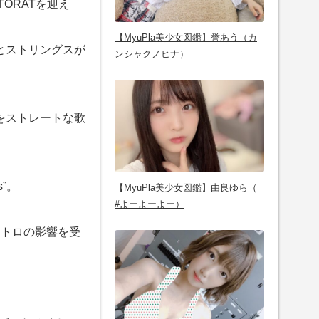
ORATを迎え
【MyuPla美少女図鑑】誉あう（カ
プとストリングスが
ンシャクノヒナ）
をストレートな歌
”。
【MyuPla美少女図鑑】由良ゆら（
#よーよーよー）
レクトロの影響を受