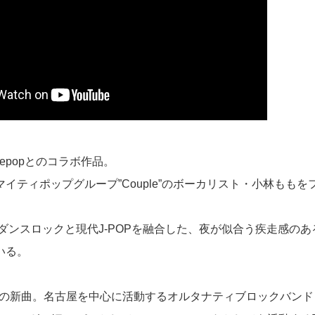
imepopとのコラボ作品。
イティポップグループ”Couple”のボーカリスト・小林もも
のダンスロックと現代J-POPを融合した、夜が似合う疾走感の
いる。
新曲。名古屋を中心に活動するオルタナティブロックバンド Free F