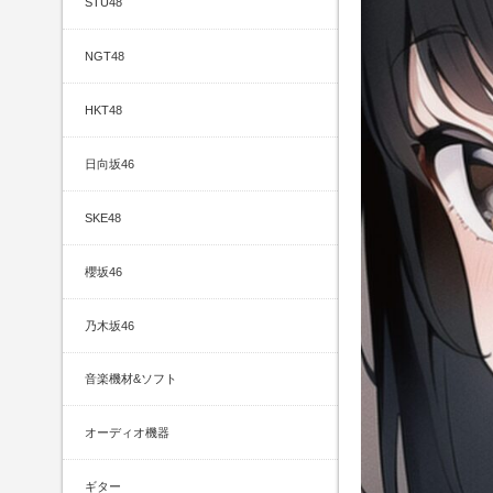
STU48
NGT48
HKT48
日向坂46
SKE48
櫻坂46
乃木坂46
音楽機材&ソフト
オーディオ機器
ギター