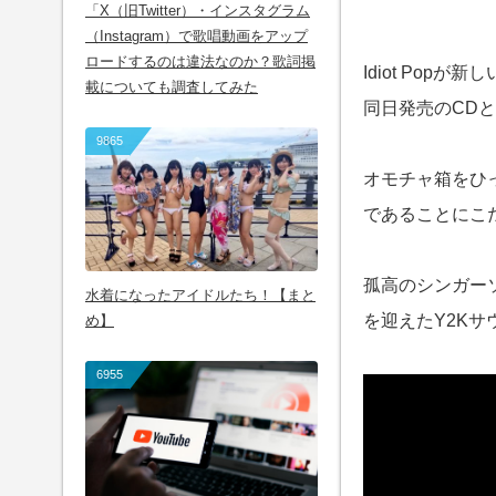
「X（旧Twitter）・インスタグラム
（Instagram）で歌唱動画をアップ
ロードするのは違法なのか？歌詞掲
Idiot Popが
載についても調査してみた
同日発売のCD
9865
オモチャ箱をひっ
であることにこ
孤高のシンガーソン
水着になったアイドルたち！【まと
を迎えたY2K
め】
6955