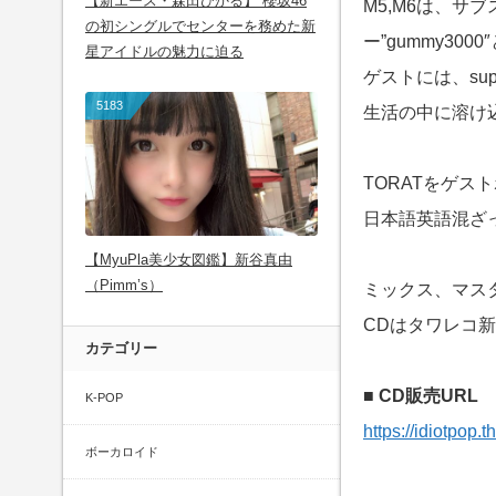
【新エース・森田ひかる】 櫻坂46
M5,M6は、サ
の初シングルでセンターを務めた新
ー”gummy30
星アイドルの魅力に迫る
ゲストには、sup
5183
生活の中に溶け
TORATをゲス
日本語英語混ざ
【MyuPla美少女図鑑】新谷真由
（Pimm’s）
ミックス、マスタリ
CDはタワレコ新
カテゴリー
■ CD販売URL
K-POP
https://idiotpop
ボーカロイド