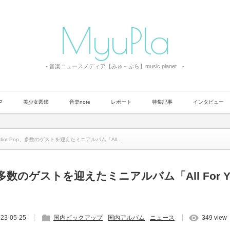
MyuPla
- 音楽ニュースメディア【みゅ～ぷら】music planet -
P
美少女図鑑
音楽note
レポート
特集記事
インタビュー
Idiot Pop、多数のゲストを迎えたミニアルバム「All...
op、多数のゲストを迎えたミニアルバム「All For 
23-05-25
国内ピックアップ
国内アルバム
ニュース
349 view