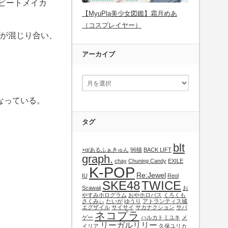
たビートメイカ
【MyuPla美少女図鑑】霜月めあ
（コスプレイヤー）
ップが混じり合い、
アーカイブ
なっている。
タグ
blt
+α/あるふぁきゅん
96猫
BACK LIFT
graph.
chay
Chuning Candy
EXILE
K-POP
Re:Jewel
IU
Reol
SKE48
TWICE
Scawaii
お
やすみホログラム
おやホロバス
くろくも
さくみぃ
たいが
ゆうり
アトランティス城
エグザイル
サイサイ
サカナクション
サバ
ネコプラ
ゲー
ハルカトミユキ
メ
リーガルリリー
イリア
久保ユリカ