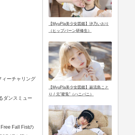
【MyuPla美少女図鑑】汐乃いおり
（ヒップバーン研修生）
をフィーチャリング
【MyuPla美少女図鑑】巌流島こと
り / 元”蜜兎”（ハニバニ）
あるダンスミュー
all Fistの