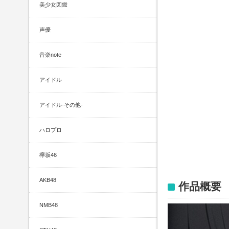
美少女図鑑
声優
音楽note
アイドル
アイドル-その他-
ハロプロ
欅坂46
AKB48
作品概要
NMB48