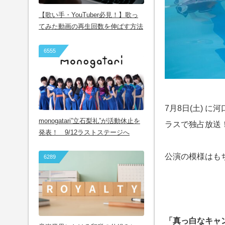
【歌い手・YouTuber必見！】歌っ
てみた動画の再生回数を伸ばす方法
6555
7月8日(土) 
monogatari”立石梨礼”が活動休止を
ラスで独占放送
発表！ 9/12ラストステージへ
公演の模様はも
6289
「真っ白なキャ