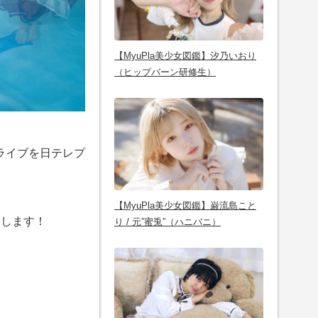
【MyuPla美少女図鑑】汐乃いおり
（ヒップバーン研修生）
独ライブを日テレプ
【MyuPla美少女図鑑】巌流島こと
けします！
り / 元”蜜兎”（ハニバニ）