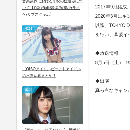
音楽業界における印税の仕組みにつ
2017年9月結成
いて【作詞/作曲/歌唱/演奏/カラオ
ケ/サブスク etc.】
2020年3月に
以降、TOKYO 
6251
を行い、幕張イ
◆放送情報
8月5日（土）19:
【OISOアイドルビーチ】アイドル
の水着写真まとめ！
◆出演
真っ白なキャン
5399