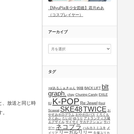
【MyuPla美少女図鑑】霜月めあ
（コスプレイヤー）
アーカイブ
タグ
blt
+α/あるふぁきゅん
96猫
BACK LIFT
graph.
chay
Chuning Candy
EXILE
K-POP
と、放送と同じ時
Re:Jewel
IU
Reol
SKE48
TWICE
Scawaii
お
す。
やすみホログラム
おやホロバス
くろくも
さくみぃ
たいが
ゆうり
アトランティス城
エグザイル
サイサイ
サカナクション
サバ
ネコプラ
ゲー
ハルカトミユキ
メ
リーガルリリー
イリア
久保ユリカ