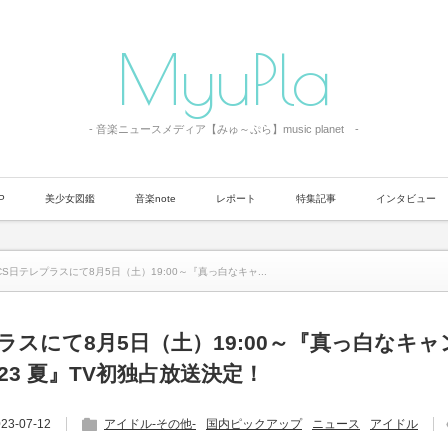
MyuPla
- 音楽ニュースメディア【みゅ～ぷら】music planet -
P
美少女図鑑
音楽note
レポート
特集記事
インタビュー
CS日テレプラスにて8月5日（土）19:00～『真っ白なキャ...
ラスにて8月5日（土）19:00～『真っ白なキャ
023 夏』TV初独占放送決定！
23-07-12
アイドル-その他-
国内ピックアップ
ニュース
アイドル