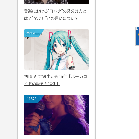
音楽における”口パク”の見分け方と
は？”かぶせ”との違いについて
22198
”初音ミク”誕生から15年【ボーカロ
イドの歴史と進化】
11372