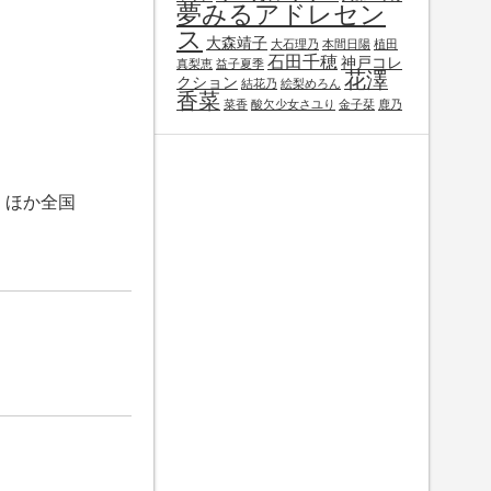
夢みるアドレセン
ス
大森靖子
大石理乃
本間日陽
植田
石田千穂
神戸コレ
真梨恵
益子夏季
花澤
クション
結花乃
絵梨めろん
香菜
菜香
酸欠少女さユり
金子栞
鹿乃
7）ほか全国