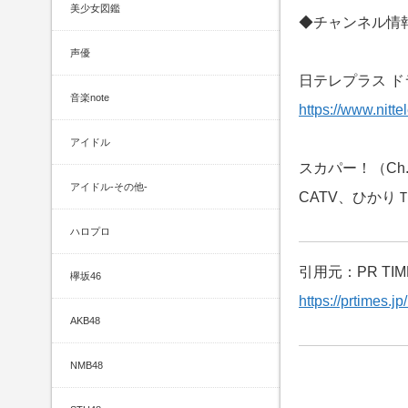
美少女図鑑
◆チャンネル情
声優
日テレプラス 
音楽note
https://www.nitte
アイドル
スカパー！（Ch.
アイドル-その他-
CATV、ひかりＴ
ハロプロ
引用元：PR TIM
欅坂46
https://prtimes.
AKB48
NMB48