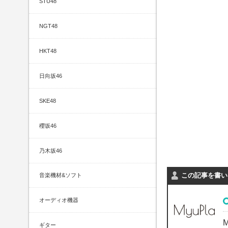
STU48
NGT48
HKT48
日向坂46
SKE48
櫻坂46
乃木坂46
この記事を書い
音楽機材&ソフト
オーディオ機器
ギター