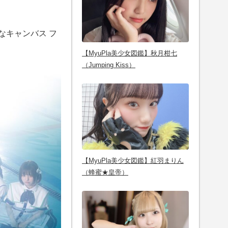
なキャンバス フ
【MyuPla美少女図鑑】秋月柑七
（Jumping Kiss）
【MyuPla美少女図鑑】紅羽まりん
（蜂蜜★皇帝）