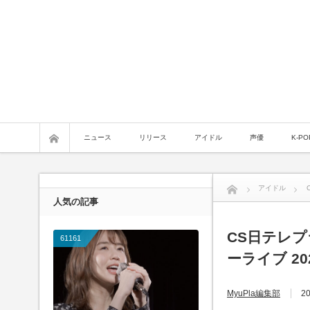
ニュース
リリース
アイドル
声優
K-PO
アイドル
人気の記事
CS日テレプ
61161
ーライブ 2
MyuPla編集部
20