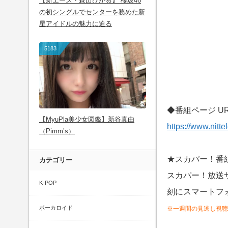
【新エース・森田ひかる】 櫻坂46
の初シングルでセンターを務めた新
星アイドルの魅力に迫る
5183
◆番組ページ U
【MyuPla美少女図鑑】新谷真由
https://www.nitt
（Pimm’s）
★スカパー！番
カテゴリー
スカパー！放送
K-POP
刻にスマートフ
ボーカロイド
※一週間の見逃し視聴