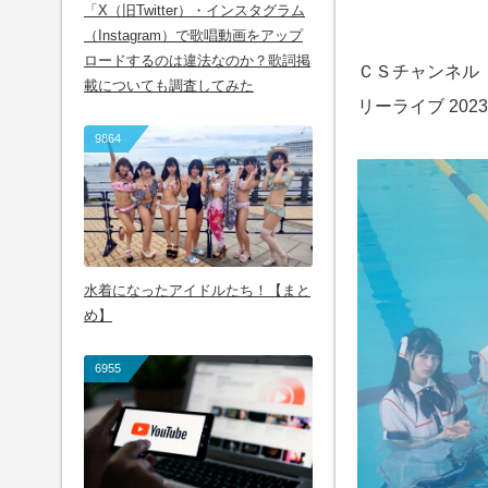
「X（旧Twitter）・インスタグラム
（Instagram）で歌唱動画をアップ
ロードするのは違法なのか？歌詞掲
ＣＳチャンネル
載についても調査してみた
リーライブ 202
9864
水着になったアイドルたち！【まと
め】
6955