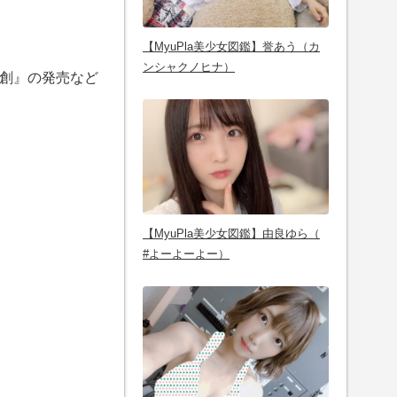
【MyuPla美少女図鑑】誉あう（カ
ンシャクノヒナ）
ム『共創』の発売など
【MyuPla美少女図鑑】由良ゆら（
#よーよーよー）