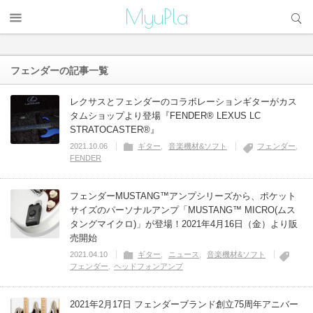
サイト内検索
MyuPla
フェンダー
の記事一覧
レクサスとフェンダーのコラボレーションギターがカス
タムショップより登場『FENDER® LEXUS LC
STRATOCASTER®』
2021.10.06
ギター
音楽機材&ソフト
フェンダー
FENDER
フェンダーMUSTANG™アンプシリーズから、ポケット
サイズのパーソナルアンプ「MUSTANG™ MICRO(ムス
タングマイクロ)」が登場！2021年4月16日（金）より販
売開始
2021.04.10
ギター
ニュース
音楽機材&ソフト
フェンダー
ヘッドフォンアンプ
2021年2月17日 フェンダーブランド創立75周年アニバー