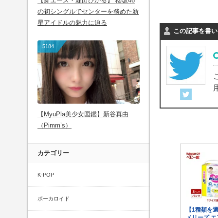
【新エース・森田ひかる】 櫻坂46
の初シングルでセンターを務めた新
星アイドルの魅力に迫る
この記事を書い
5184
用
【MyuPla美少女図鑑】新谷真由
（Pimm’s）
カテゴリー
K-POP
ボーカロイド