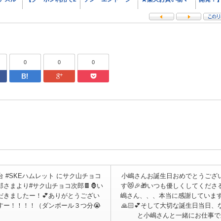
0
0
0
ter
Facebook
はてなブックマーク
Google Plus
Pocket
台 #SKEハムレット にサク山チョコ
小嶋さんお誕生日おめでとうござ
郎さまより#サク山チョコ次郎🍫🦍い
す😻🎉🎁いつも優しくしてくださ
だきましたー！💕ありがとうござい
嶋さん、、、本当に感謝しています
すー！！！！（ダンボール３つ分😭
🙏🏻💕そして大切な誕生日当日、
と小嶋さんと一緒にお仕事で