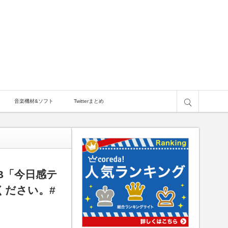
サイト内検索
音楽機材&ソフト
Twitterまとめ
adcrumb.php
on line
23
B「今日感テ
ください。#
ctions/breadcrumb.php
on