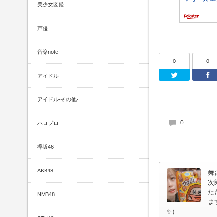
美少女図鑑
声優
音楽note
0
0
Twit
アイドル
アイドル-その他-
0
ハロプロ
欅坂46
AKB48
舞
次
た
NMB48
ま
✨）