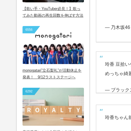
【歌い手・YouTuber必見！】歌っ
てみた動画の再生回数を伸ばす方法
— 乃木坂46 (
6556
玲香 豆拾い
monogatari”立石梨礼”が活動休止を
めっちゃ綺
発表！ 9/12ラストステージへ
— ブラックスカ
6292
玲香ちゃん