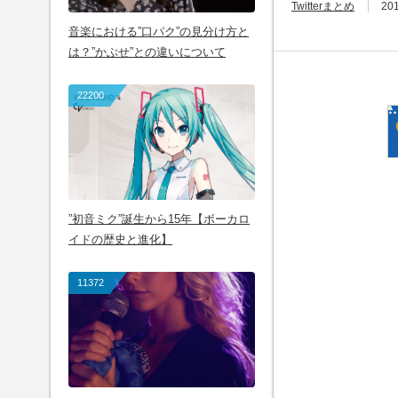
Twitterまとめ
20
音楽における”口パク”の見分け方と
は？”かぶせ”との違いについて
Warning
: Attempt to read prop
22200
on line
54
Warning
: Attempt to read pro
content/themes/bloq/functi
”初音ミク”誕生から15年【ボーカロ
イドの歴史と進化】
【アルバムキャンペーンin
11372