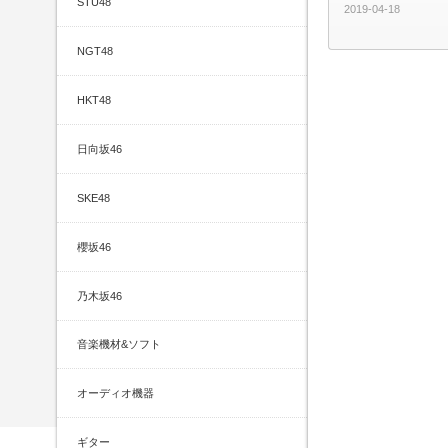
STU48
2019-04-18
NGT48
HKT48
日向坂46
SKE48
櫻坂46
乃木坂46
音楽機材&ソフト
オーディオ機器
ギター