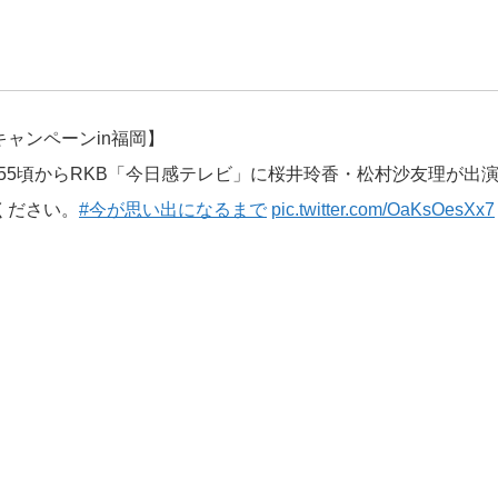
ャンペーンin福岡】
:55頃からRKB「今日感テレビ」に桜井玲香・松村沙友理が出
ください。
#今が思い出になるまで
pic.twitter.com/OaKsOesXx7