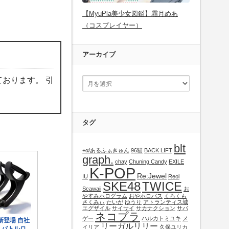
【MyuPla美少女図鑑】霜月めあ
（コスプレイヤー）
アーカイブ
ております。 引
タグ
blt
+α/あるふぁきゅん
96猫
BACK LIFT
graph.
chay
Chuning Candy
EXILE
K-POP
Re:Jewel
IU
Reol
SKE48
TWICE
Scawaii
お
やすみホログラム
おやホロバス
くろくも
さくみぃ
たいが
ゆうり
アトランティス城
エグザイル
サイサイ
サカナクション
サバ
ネコプラ
ゲー
ハルカトミユキ
メ
リーガルリリー
イリア
久保ユリカ