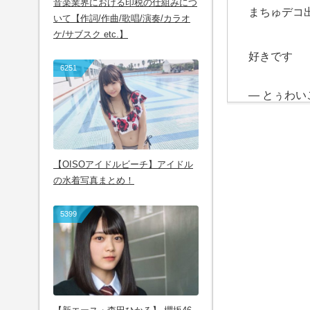
音楽業界における印税の仕組みにつ
まちゅデコ
いて【作詞/作曲/歌唱/演奏/カラオ
ケ/サブスク etc.】
好きです
6251
— とぅわいこう
【OISOアイドルビーチ】アイドル
の水着写真まとめ！
5399