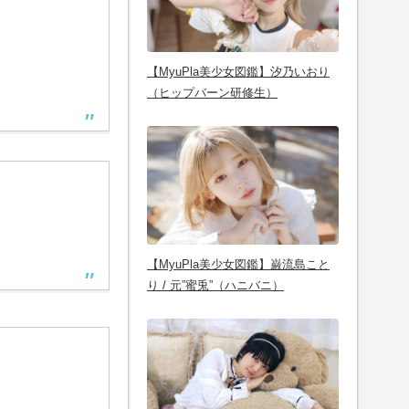
【MyuPla美少女図鑑】汐乃いおり
（ヒップバーン研修生）
【MyuPla美少女図鑑】巌流島こと
り / 元”蜜兎”（ハニバニ）