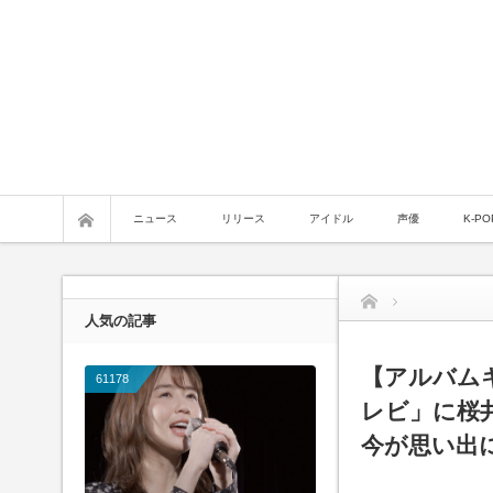
ニュース
リリース
アイドル
声優
K-PO
人気の記事
Warning
: Undefined variable
【アルバムキ
61178
レビ」に桜
Warning
: Attempt to read prop
今が思い出
line
48