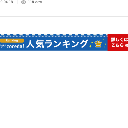
19-04-18
118 view
erty "term_id" on null in
/home/flickster/myupla.com/public_html/wp-content/themes/bloq/fu
perty "cat_name" on null in
/home/flickster/myupla.com/public_html/wp-
ons/breadcrumb.php
on line
54
福岡】このあと13:55頃からRK...