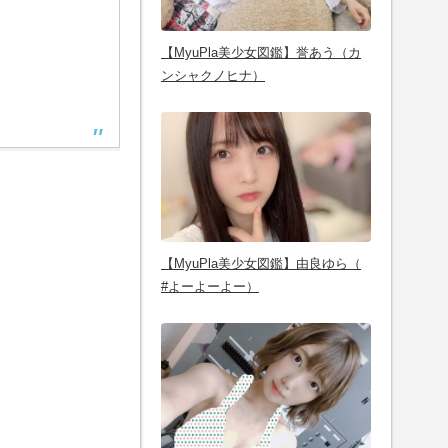
【MyuPla美少女図鑑】誉あう（カ
ンシャクノヒナ）
【MyuPla美少女図鑑】由良ゆら（
#よーよーよー）