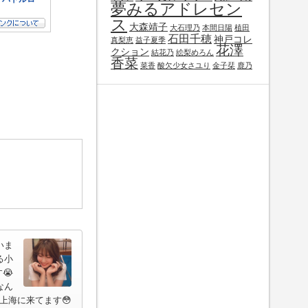
夢みるアドレセン
ス
大森靖子
大石理乃
本間日陽
植田
石田千穂
神戸コレ
真梨恵
益子夏季
花澤
クション
結花乃
絵梨めろん
香菜
菜香
酸欠少女さユり
金子栞
鹿乃
いま
る小
😭
なん
上海に来てます😳