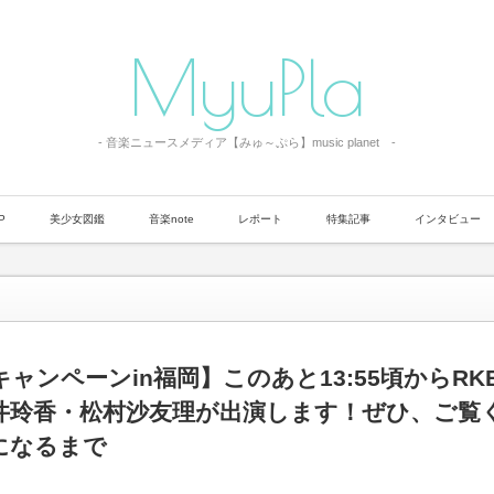
MyuPla
- 音楽ニュースメディア【みゅ～ぷら】music planet -
P
美少女図鑑
音楽note
レポート
特集記事
インタビュー
 $youngest in
/home/flickster/myupla.com/public_html/wp-content/themes/bloq/functions/bre
ャンペーンin福岡】このあと13:55頃からRK
井玲香・松村沙友理が出演します！ぜひ、ご覧
erty "parent" on null in
/home/flickster/myupla.com/public_html/wp-content/themes/bloq/fun
になるまで