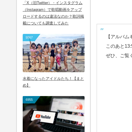
「X（旧Twitter）・インスタグラム
（Instagram）で歌唱動画をアップ
ロードするのは違法なのか？歌詞掲
載についても調査してみた
【アルバムキ
9867
このあと13
ぜひ、ご覧
水着になったアイドルたち！【まと
め】
6955