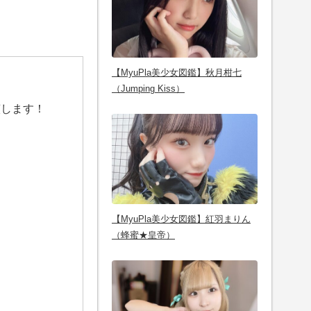
【MyuPla美少女図鑑】秋月柑七
（Jumping Kiss）
演します！
【MyuPla美少女図鑑】紅羽まりん
（蜂蜜★皇帝）