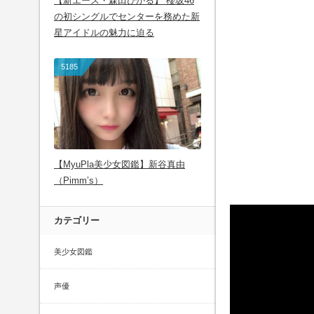
【新エース・森田ひかる】 櫻坂46
の初シングルでセンターを務めた新
星アイドルの魅力に迫る
5185
【MyuPla美少女図鑑】新谷真由
（Pimm’s）
カテゴリー
美少女図鑑
声優