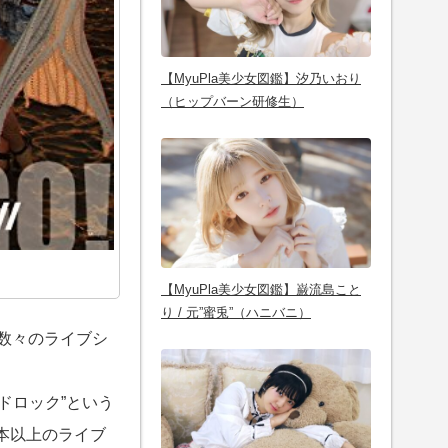
【MyuPla美少女図鑑】汐乃いおり
（ヒップバーン研修生）
【MyuPla美少女図鑑】巌流島こと
り / 元”蜜兎”（ハニバニ）
、数々のライブシ
ドロック”という
本以上のライブ