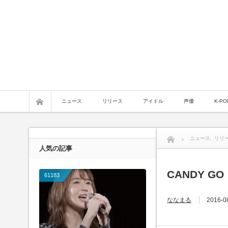
ニュース
リリース
アイドル
声優
K-PO
ニュース
,
リリ
人気の記事
CANDY 
61183
ななまる
2016-0