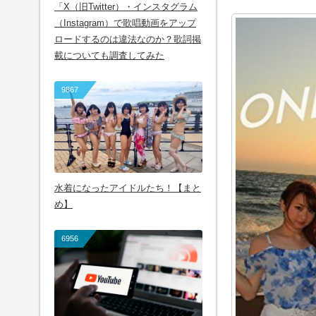
「X（旧Twitter）・インスタグラム
（Instagram）で歌唱動画をアップ
ロードするのは違法なのか？歌詞掲
載についても調査してみた
9867
水着になったアイドルたち！【まと
め】
6956