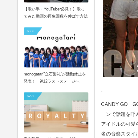
【歌い手・YouTuber必見！】歌っ
てみた動画の再生回数を伸ばす方法
6556
monogatari”立石梨礼”が活動休止を
発表！ 9/12ラストステージへ
6292
CANDY GO
ーンで話題を呼
アイドルの可愛
名の音楽スタイ