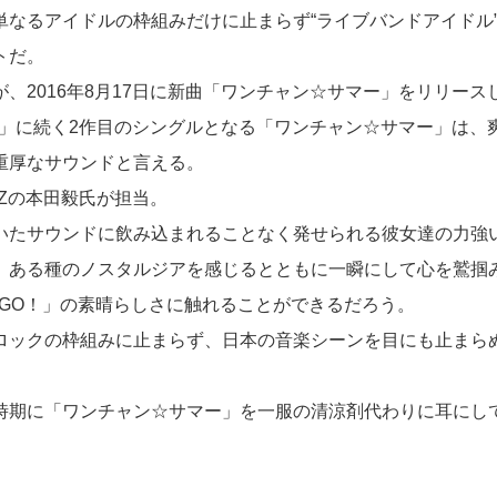
単なるアイドルの枠組みだけに止まらず“ライブバンドアイドル
トだ。
、2016年8月17日に新曲「ワンチャン☆サマー」をリリース
drive」に続く2作目のシングルとなる「ワンチャン☆サマー」は
重厚なサウンドと言える。
NZの本田毅氏が担当。
いたサウンドに飲み込まれることなく発せられる彼女達の力強
、ある種のノスタルジアを感じるとともに一瞬にして心を鷲掴
O！GO！」の素晴らしさに触れることができるだろう。
ロックの枠組みに止まらず、日本の音楽シーンを目にも止まら
。
時期に「ワンチャン☆サマー」を一服の清涼剤代わりに耳にし