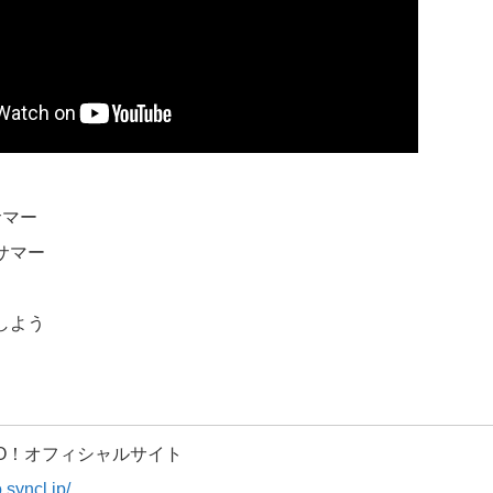
サマー
☆サマー
寝しよう
ク
！GO！オフィシャルサイト
.syncl.jp/