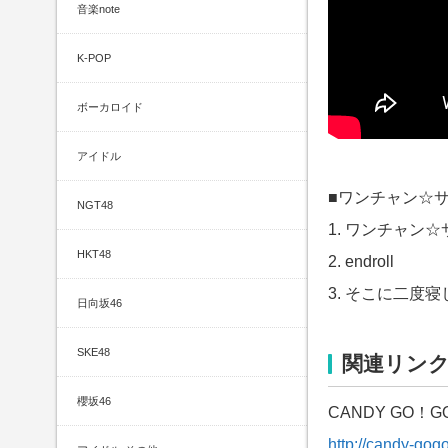
音楽note
K-POP
ボーカロイド
アイドル
■ワンチャン☆
NGT48
1. ワンチャン
HKT48
2. endroll
3. そこに二度
日向坂46
SKE48
関連リン
櫻坂46
CANDY GO
http://candy-gogo