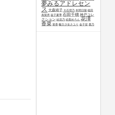
夢みるアドレセン
ス
大森靖子
大石理乃
本間日陽
植田
石田千穂
神戸コレ
真梨恵
益子夏季
花澤
クション
結花乃
絵梨めろん
香菜
菜香
酸欠少女さユり
金子栞
鹿乃