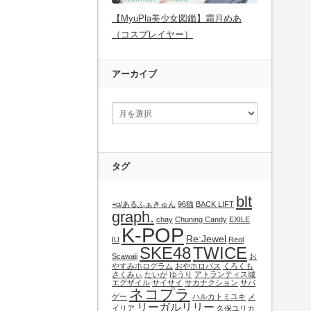
【MyuPla美少女図鑑】霜月めあ
（コスプレイヤー）
アーカイブ
タグ
blt
+α/あるふぁきゅん
96猫
BACK LIFT
graph.
chay
Chuning Candy
EXILE
K-POP
Re:Jewel
IU
Reol
SKE48
TWICE
Scawaii
お
やすみホログラム
おやホロバス
くろくも
さくみぃ
たいが
ゆうり
アトランティス城
エグザイル
サイサイ
サカナクション
サバ
ネコプラ
ゲー
ハルカトミユキ
メ
リーガルリリー
イリア
久保ユリカ