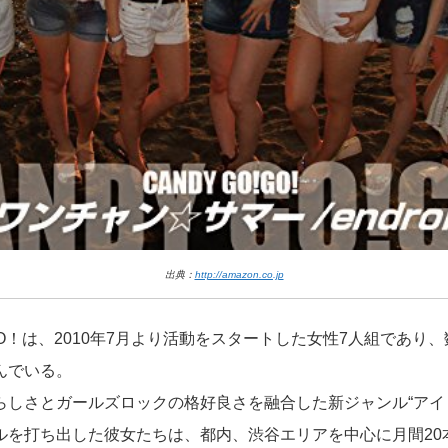
出典：
http://amazon.co.jp
！GO！は、2010年7月より活動をスタートした女性7人組であり
んでいる。
らしさとガールズロックの格好良さを融合した新ジャンル“アイ
ルを打ち出した彼女たちは、都内、渋谷エリアを中心に月間20