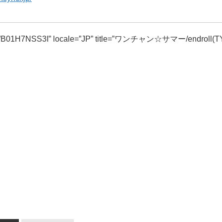
=”B01H7NSS3I” locale=”JP” title=”ワンチャン☆サマー/endroll(TY