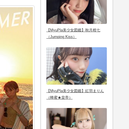
【MyuPla美少女図鑑】秋月柑七
（Jumping Kiss）
【MyuPla美少女図鑑】紅羽まりん
（蜂蜜★皇帝）