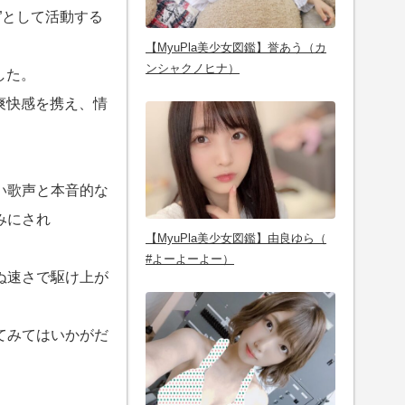
”として活動する
【MyuPla美少女図鑑】誉あう（カ
ンシャクノヒナ）
した。
、爽快感を携え、情
い歌声と本音的な
みにされ
【MyuPla美少女図鑑】由良ゆら（
#よーよーよー）
ぬ速さで駆け上が
てみてはいかがだ