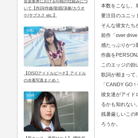
音楽業界における印税の仕組みにつ
本数をこなし、
いて【作詞/作曲/歌唱/演奏/カラオ
ケ/サブスク etc.】
要注目のユニッ
そんな彼女たちが
6251
前作「over 
感たっぷりかつ
作曲をPERSO
このエッジの効
【OISOアイドルビーチ】アイドル
歌詞が相まって
の水着写真まとめ！
「CANDY G
彼女達がアイド
5399
るかも知れない
残暑厳しいこの
ろうか。