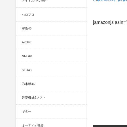
アイドル-その他-
ハロプロ
[amazonjs asin
欅坂46
AKB48
NMB48
STU48
乃木坂46
音楽機材&ソフト
ギター
オーディオ機器