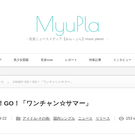
MyuPla
- 音楽ニュースメディア【みゅ～ぷら】music planet -
P
美少女図鑑
音楽note
レポート
特集記事
インタビュー
ース
CANDY GO！GO！「ワンチャン☆サマー」
GO！GO！「ワンチャン☆サマー」
8-22
アイドル-その他-
国内シングル
ニュース
リリース
153 