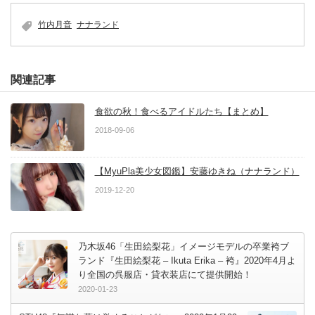
竹内月音
ナナランド
関連記事
食欲の秋！食べるアイドルたち【まとめ】
2018-09-06
【MyuPla美少女図鑑】安藤ゆきね（ナナランド）
2019-12-20
乃木坂46「生田絵梨花」イメージモデルの卒業袴ブ
ランド『生田絵梨花 – Ikuta Erika – 袴』2020年4月よ
り全国の呉服店・貸衣装店にて提供開始！
2020-01-23