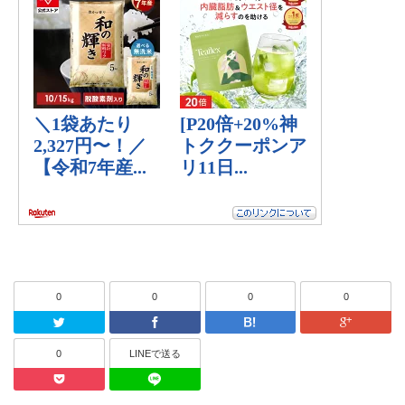
0
0
0
0
Twitter
Facebook
はてなブッ
0
LINEで送る
Pocket
LINEで送る