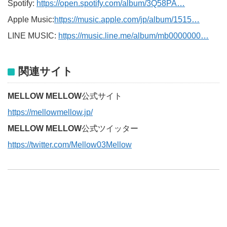
Spotify:
https://open.spotify.com/album/3Q58PA…
Apple Music:
https://music.apple.com/jp/album/1515…
LINE MUSIC:
https://music.line.me/album/mb0000000…
関連サイト
MELLOW MELLOW
公式サイト
https://mellowmellow.jp/
MELLOW MELLOW
公式ツイッター
https://twitter.com/Mellow03Mellow