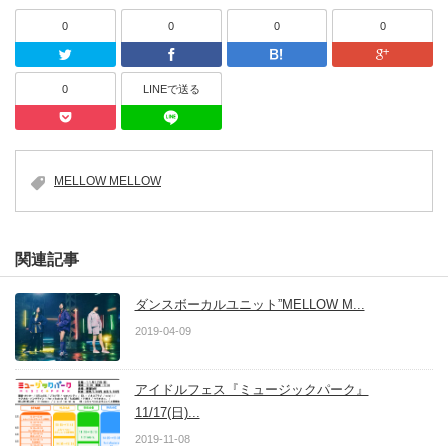
0
0
0
0
Twitter
Facebook
はてなブッ
0
LINEで送る
Pocket
LINEで送る
MELLOW MELLOW
関連記事
ダンスボーカルユニット”MELLOW M...
2019-04-09
アイドルフェス『ミュージックパーク』
11/17(日)...
2019-11-08