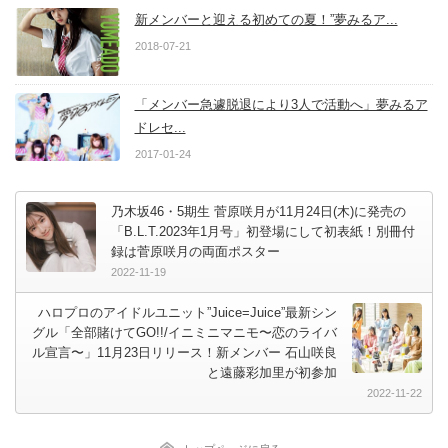
新メンバーと迎える初めての夏！”夢みるア...
2018-07-21
「メンバー急遽脱退により3人で活動へ」夢みるア
ドレセ...
2017-01-24
乃木坂46・5期生 菅原咲月が11月24日(木)に発売の
「B.L.T.2023年1月号」初登場にして初表紙！別冊付
録は菅原咲月の両面ポスター
2022-11-19
ハロプロのアイドルユニット”Juice=Juice”最新シン
グル「全部賭けてGO!!/イニミニマニモ〜恋のライバ
ル宣言〜」11月23日リリース！新メンバー 石山咲良
と遠藤彩加里が初参加
2022-11-22