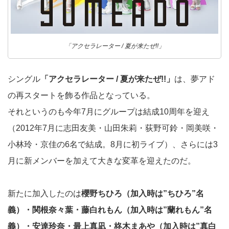
「アクセラレーター / 夏が来たぜ!!」
シングル
「アクセラレーター / 夏が来たぜ!!」
は、夢アド
の再スタートを飾る作品となっている。
それというのも今年7月にグループは結成10周年を迎え
（2012年7月に志田友美・山田朱莉・荻野可鈴・岡美咲・
小林玲・京佳の6名で結成。8月に初ライブ）、さらには3
月に新メンバーを加えて大きな変革を迎えたのだ。
新たに加入したのは
櫻野ちひろ（加入時は”ちひろ”名
義）・関根奈々葉・藤白れもん（加入時は”蘭れもん”名
義）・安達玲奈・最上真凪・柊木まあや（加入時は”真白