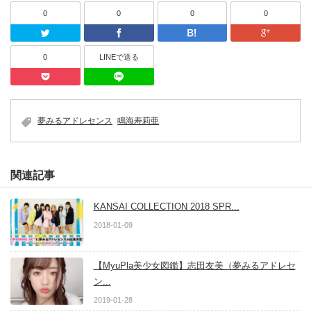
0
0
0
0
Twitter
Facebook
はてなブッ
0
LINEで送る
Pocket
LINEで送る
夢みるアドレセンス
鳴海寿莉亜
関連記事
KANSAI COLLECTION 2018 SPR...
2018-01-09
【MyuPla美少女図鑑】志田友美（夢みるアドレセ
ン...
2019-01-28