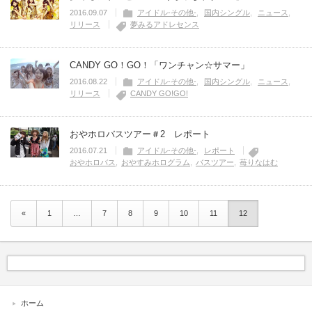
2016.09.07
アイドル-その他-
国内シングル
ニュース
リリース
夢みるアドレセンス
CANDY GO！GO！「ワンチャン☆サマー」
2016.08.22
アイドル-その他-
国内シングル
ニュース
リリース
CANDY GO!GO!
おやホロバスツアー＃2 レポート
2016.07.21
アイドル-その他-
レポート
おやホロバス
おやすみホログラム
バスツアー
苺りなはむ
«
1
…
7
8
9
10
11
12
ホーム