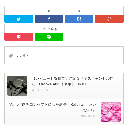
0
0
0
0
Twitter
Facebook
はてなブッ
0
LINEで送る
Pocket
LINEで送る
カラオケ
【レビュー】安価で大満足なノイズキャンセル性
能！Decoka ANCイヤホン DK100
2018-02-15
“Aimer” 雨をコンセプトにした新譜『Ref : rain / 眩い
ばかり』
2018-02-20