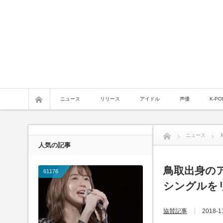
ニュース
リリース
アイドル
声優
K-PO
ニュース
人気の記事
鳥取出身のア
61176
シングルを
協賛記事
2018-1