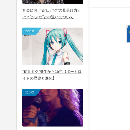
音楽における”口パク”の見分け方と
は？”かぶせ”との違いについて
22198
”初音ミク”誕生から15年【ボーカロ
イドの歴史と進化】
11372