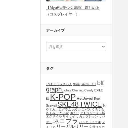
【MyuPla美少女図鑑】霜月めあ
（コスプレイヤー）
アーカイブ
タグ
blt
+α/あるふぁきゅん
96猫
BACK LIFT
graph.
chay
Chuning Candy
EXILE
K-POP
Re:Jewel
IU
Reol
SKE48
TWICE
Scawaii
お
やすみホログラム
おやホロバス
くろくも
さくみぃ
たいが
ゆうり
アトランティス城
エグザイル
サイサイ
サカナクション
サバ
ネコプラ
ゲー
ハルカトミユキ
メ
リーガルリリー
イリア
久保ユリカ