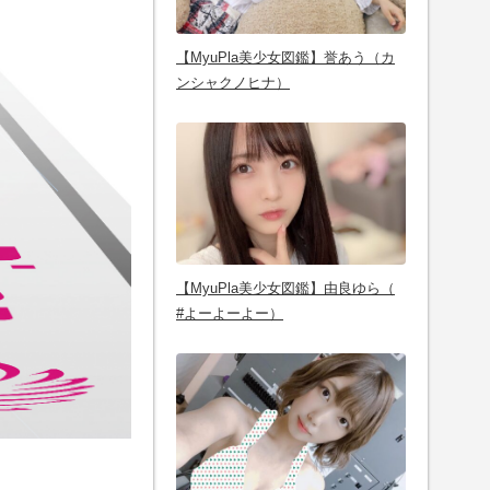
【MyuPla美少女図鑑】誉あう（カ
ンシャクノヒナ）
【MyuPla美少女図鑑】由良ゆら（
#よーよーよー）