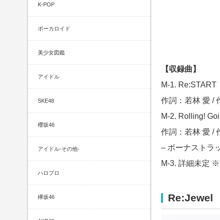
K-POP
ボーカロイド
美少女図鑑
【収録曲】
アイドル
M-1. Re:START
作詞：若林 愛 /
SKE48
M-2. Rolling! Go
櫻坂46
作詞：若林 愛 /
– ボーナストラッ
アイドル-その他-
M-3. 詳細未定
ハロプロ
Re:Jewel
欅坂46