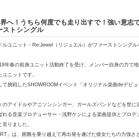
世界へ！うちら何度でも走り出すで！強い意志
ーストシングル
ルユニット・Re:Jewel（リジュエル）がファーストシング
は、2018年春の前身ユニット活動終了を受け、メンバー自身の力で
たユニットです。
て挑戦したSHOWROOMイベント「オリジナル楽曲deデビュ
。
々のアイドルやアニソンシンガー、ガールズバンドなどを世に
ばれる音楽プロデューサー・浅野ケンによる楽曲提供とプロデ
と至りました。
TART」は、困難を乗り越えて再出発を遂げた彼女たちの力強さ