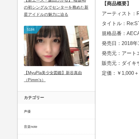
【新エース・森田ひかる】 櫻坂46
【商品概要】
の初シングルでセンターを務めた新
アーティスト：Re:
星アイドルの魅力に迫る
タイトル：Re:S
5184
規格品番：AECA-
発売日：2018年
発売元：アート
販売元：ダイキ
【MyuPla美少女図鑑】新谷真由
定価：￥1,000
（Pimm’s）
カテゴリー
声優
音楽note