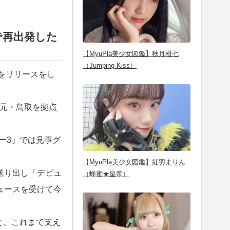
で再出発した
【MyuPla美少女図鑑】秋月柑七
（Jumping Kiss）
ルをリリースをし
地元・鳥取を拠点
ー3」では見事グ
【MyuPla美少女図鑑】紅羽まりん
送り出し「デビュ
（蜂蜜★皇帝）
ュースを受けて今
と、これまで支え