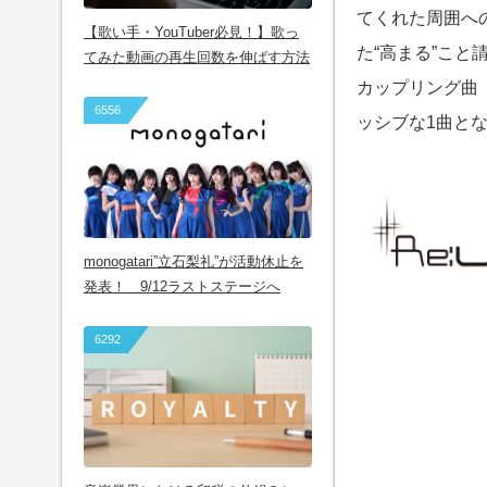
てくれた周囲へ
【歌い手・YouTuber必見！】歌っ
た“高まる”こと
てみた動画の再生回数を伸ばす方法
カップリング曲「R
6556
ッシブな1曲と
monogatari”立石梨礼”が活動休止を
発表！ 9/12ラストステージへ
6292