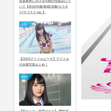
音楽業界における印税の仕組みにつ
いて【作詞/作曲/歌唱/演奏/カラオ
ケ/サブスク etc.】
6251
【OISOアイドルビーチ】アイドル
の水着写真まとめ！
5399