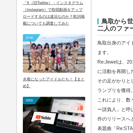
「X（旧Twitter）・インスタグラム
（Instagram）で歌唱動画をアップ
ロードするのは違法なのか？歌詞掲
鳥取から
載についても調査してみた
二人のファ
9866
鳥取出身のアイド
ます。
Re:Jewel
に活動を再開し
水着になったアイドルたち！【まと
その足がかりとし
め】
ランプリを獲得
これにより、数
6955
ー請負人」と呼
作のリリースへ
表題曲「Re:S