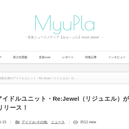
MyuPla
- 音楽ニュースメディア【みゅ～ぷら】music planet -
P
美少女図鑑
音楽note
レポート
特集記事
インタビュー
鳥取出身のアイドルユニット・Re:Jewel（リジュエル）が...
イドルユニット・Re:Jewel（リジュエル）
リリース！
1-15
アイドル-その他-
ニュース
3512 view