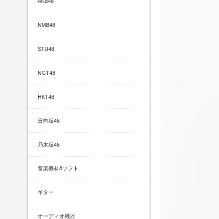
AKB48
NMB48
STU48
NGT48
HKT48
日向坂46
乃木坂46
音楽機材&ソフト
ギター
オーディオ機器