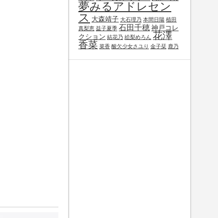
夢みるアドレセン
ス
大森靖子
大石理乃
本間日陽
植田
石田千穂
神戸コレ
真梨恵
益子夏季
花澤
クション
結花乃
絵梨めろん
香菜
菜香
酸欠少女さユり
金子栞
鹿乃