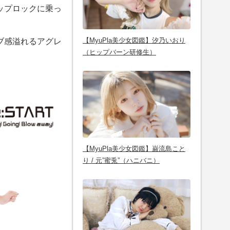
ップロックに乗っ
【MyuPla美少女図鑑】汐乃いおり
ライブ感溢れるアグレ
（ヒップバーン研修生）
【MyuPla美少女図鑑】巌流島こと
り / 元”蜜兎”（ハニバニ）