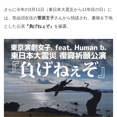
さらに今年の3月11日（東日本大震災から11年目の日）に
は、気仙沼在住の
菅原文子
さんから快諾され、書籍を下地
とした公演
『負げねぇぞ』
を披露。