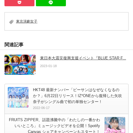
Pocket
LINEで送る
東京演劇女子
関連記事
東日本大震災復興支援イベント『BLUE STAR F...
2023-01-18
HKT48 最新ナンバー「ビーサンはなぜなくなるの
か？」6月22日リリース！IZ*ONEから復帰した矢吹
奈子がシングル曲で初の単独センター！
2022-06-17
FRUITS ZIPPER、話題沸騰中の「わたしの一番かわ
いいところ」ミュージックビデオを公開！Spotify
Canvas シェアキャンペーンもスタート！