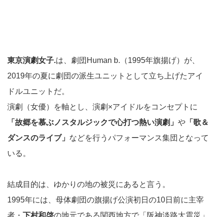
東京演劇女子.
は、劇団Human b.（1995年旗揚げ）が、
2019年の夏に劇団の派生ユニットとして立ち上げたアイ
ドルユニットだ。
演劇（女優）を軸とし、演劇×アイドルをコンセプトに
「故郷を慕ぶノスタルジックで心打つ熱い演劇」
や
「歌＆
ダンスのライブ」
などを行うパフォーマンス集団となって
いる。
結成目的は、ゆかりの地の被災にあると言う。
1995年には、母体劇団の旗揚げ公演初日の10日前に主宰
者・
下村和啓
の地元である関西地方で「阪神淡路大震災」