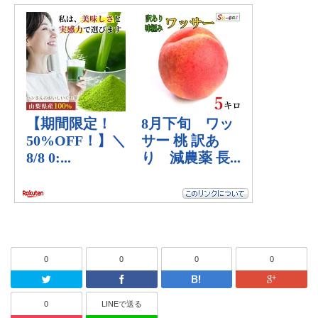
0
0
0
0
Twitter
Facebook
はてなブッ
0
LINEで送る