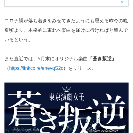
コロナ禍が落ち着きをみせてきたようにも思える昨今の晩
夏頃より、本格的に東北へ楽曲を届けに行ければと望んで
いるという。
また直近では、5月末にオリジナル楽曲
「蒼き叛逆」
（
https://linkco.re/enevqS2c
）をリリース。