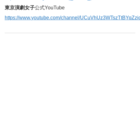
東京演劇女子
公式YouTube
https://www.youtube.com/channel/UCuVhUz3WTszTtBYqZz