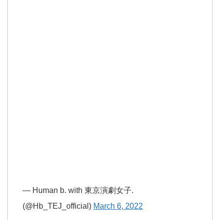
— Human b. with 東京演劇女子.
(@Hb_TEJ_official)
March 6, 2022