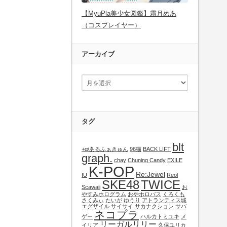
【MyuPla美少女図鑑】霜月めあ
（コスプレイヤー）
アーカイブ
タグ
blt
+α/あるふぁきゅん
96猫
BACK LIFT
graph.
chay
Chuning Candy
EXILE
K-POP
Re:Jewel
IU
Reol
SKE48
TWICE
Scawaii
お
やすみホログラム
おやホロバス
くろくも
さくみぃ
たいが
ゆうり
アトランティス城
エグザイル
サイサイ
サカナクション
サバ
ネコプラ
ゲー
ハルカトミユキ
メ
リーガルリリー
イリア
久保ユリカ