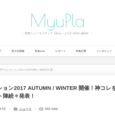
MyuPla
- 音楽ニュースメディア【みゅ～ぷら】music planet -
P
美少女図鑑
音楽note
レポート
特集記事
インタビュー
神戸コレクション2017 AUTUMN / WINTER 開...
ン2017 AUTUMN / WINTER 開催！神コ
ト陣続々発表！
8-15
ニュース
841 view