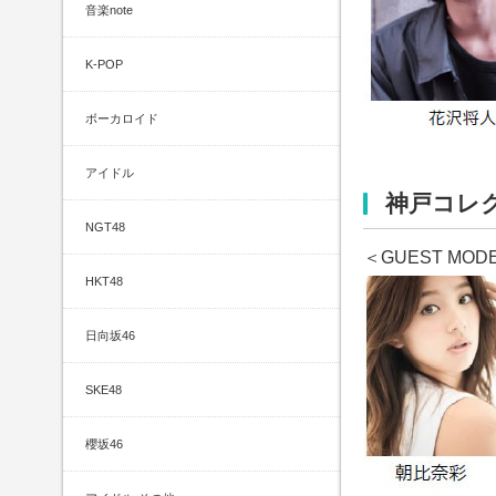
音楽note
K-POP
ボーカロイド
アイドル
神戸コレクシ
NGT48
＜GUEST MOD
HKT48
日向坂46
SKE48
櫻坂46