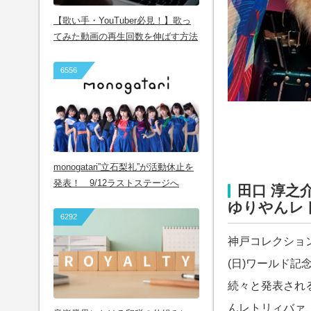
【歌い手・YouTuber必見！】歌っ
てみた動画の再生回数を伸ばす方法
6556
monogatari”立石梨礼”が活動休止を
発表！ 9/12ラストステージへ
田口 淳之
ゆりやんレ
6292
神戸コレクション制
(日)ワールド
続々と発表され
んレトリィバァ