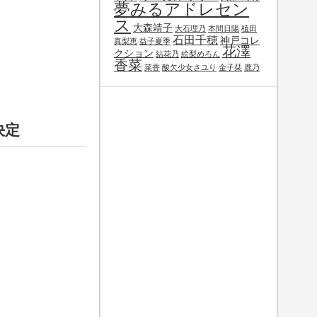
夢みるアドレセン
ス
大森靖子
大石理乃
本間日陽
植田
石田千穂
神戸コレ
真梨恵
益子夏季
花澤
クション
結花乃
絵梨めろん
香菜
菜香
酸欠少女さユり
金子栞
鹿乃
決定