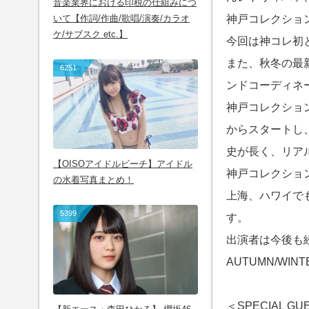
音楽業界における印税の仕組みにつ
いて【作詞/作曲/歌唱/演奏/カラオ
神戸コレクション
ケ/サブスク etc.】
今回は神コレ初
また、秋冬の最
6251
ンドコーディネ
神戸コレクショ
からスタートし
史が長く、リア
【OISOアイドルビーチ】アイドル
神戸コレクショ
の水着写真まとめ！
上海、ハワイで
5399
す。
出演者は今後も
AUTUMN/WI
＜SPECIAL GU