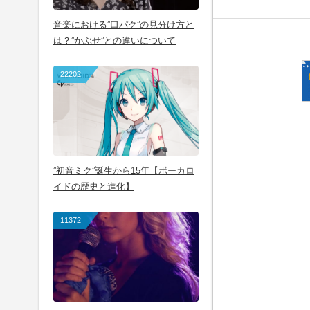
音楽における”口パク”の見分け方と
は？”かぶせ”との違いについて
22202
”初音ミク”誕生から15年【ボーカロ
イドの歴史と進化】
11372