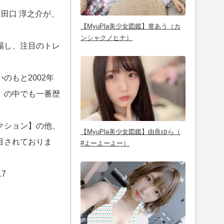
田口 淳之介が、
【MyuPla美少女図鑑】誉あう（カ
ンシャクノヒナ）
場し、注目のトレ
のもと2002年
』の中でも一番歴
。
クション】の他、
【MyuPla美少女図鑑】由良ゆら（
目されておりま
#よーよーよー）
7