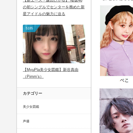
【新エース・森田ひかる】 櫻坂46
の初シングルでセンターを務めた新
星アイドルの魅力に迫る
5185
【MyuPla美少女図鑑】新谷真由
（Pimm’s）
カテゴリー
美少女図鑑
声優