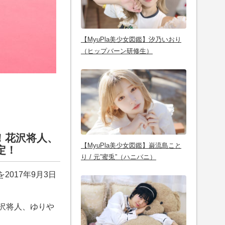
【MyuPla美少女図鑑】汐乃いおり
（ヒップバーン研修生）
！花沢将人、
【MyuPla美少女図鑑】巌流島こと
定！
り / 元”蜜兎”（ハニバニ）
2017年9月3日
沢将人、ゆりや