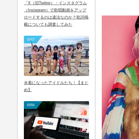
「X（旧Twitter）・インスタグラム
（Instagram）で歌唱動画をアップ
ロードするのは違法なのか？歌詞掲
載についても調査してみた
9867
水着になったアイドルたち！【まと
め】
6956