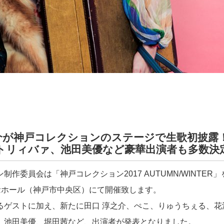
介が神戸コレクションのステージで生歌初披露
トリィバァ、池田美優など豪華出演者も多数決
作委員会は「神戸コレクション2017 AUTUMN/WINTER」を
記念ホール（神戸市中央区）にて開催致します。
るゲストに加え、新たに田口 淳之介、ぺこ、りゅうちぇる、花
、池田美優、堀田茜など、出演者が発表となりました。