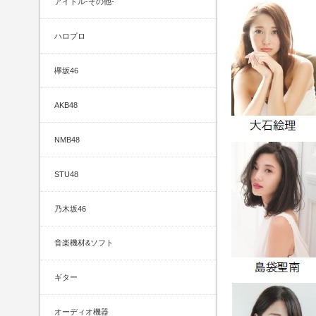
アイドル-その他-
ハロプロ
欅坂46
AKB48
NMB48
STU48
乃木坂46
音楽機材&ソフト
ギター
オーディオ機器