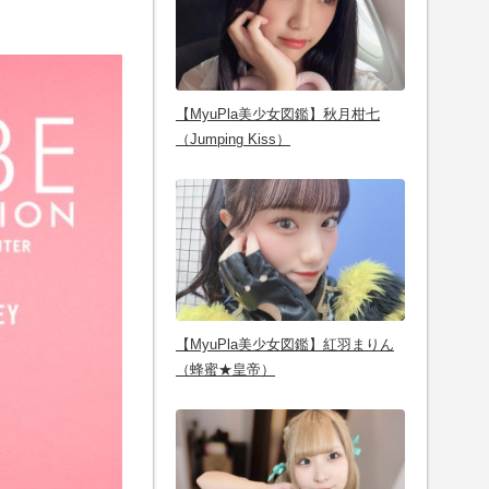
【MyuPla美少女図鑑】秋月柑七
（Jumping Kiss）
【MyuPla美少女図鑑】紅羽まりん
（蜂蜜★皇帝）